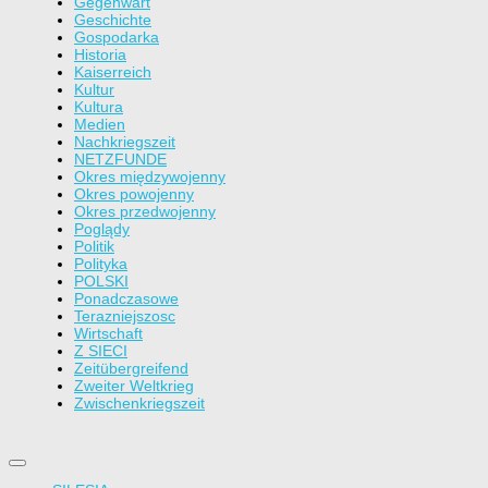
Gegenwart
Geschichte
Gospodarka
Historia
Kaiserreich
Kultur
Kultura
Medien
Nachkriegszeit
NETZFUNDE
Okres międzywojenny
Okres powojenny
Okres przedwojenny
Poglądy
Politik
Polityka
POLSKI
Ponadczasowe
Terazniejszosc
Wirtschaft
Z SIECI
Zeitübergreifend
Zweiter Weltkrieg
Zwischenkriegszeit