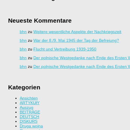
Neueste Kommentare
bhn
zu
Weitere wesentliche Aspekte der Nachkriegszeit
bhn
zu
War der 8./9. Mai 1945 der Tag der Befreiung?
bhn
zu
Flucht und Vertreibung 1939-1950
bhn
zu
Der polnische Westgedanke nach Ende des Ersten W
bhn
zu
Der polnische Westgedanke nach Ende des Ersten W
Kategorien
Ansichten
ARTYKUłY
Auszug
BEITRÄGE
DEUTSCH
DISKURS
Druga wojna