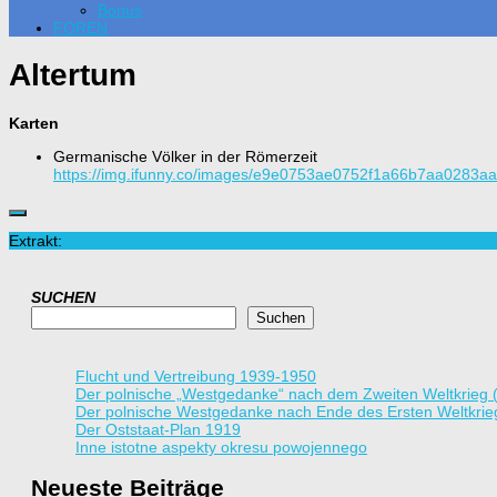
Bonus
FOREN
Altertum
Karten
Germanische Völker in der Römerzeit
https://img.ifunny.co/images/e9e0753ae0752f1a66b7aa0283
Extrakt:
SUCHEN
Suchen
Flucht und Vertreibung 1939-1950
Der polnische „Westgedanke“ nach dem Zweiten Weltkrieg 
Der polnische Westgedanke nach Ende des Ersten Weltkrie
Der Oststaat-Plan 1919
Inne istotne aspekty okresu powojennego
Neueste Beiträge