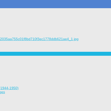
aa2035aa755c01f8bd710f3ec1778ddb621ae4_1.jpg
(1944-1950)
ges