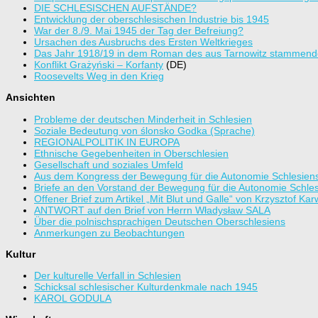
DIE SCHLESISCHEN AUFSTÄNDE?
Entwicklung der oberschlesischen Industrie bis 1945
War der 8./9. Mai 1945 der Tag der Befreiung?
Ursachen des Ausbruchs des Ersten Weltkrieges
Das Jahr 1918/19 in dem Roman des aus Tarnowitz stammend
Konflikt Grażyński – Korfanty
(DE)
Roosevelts Weg in den Krieg
Ansichten
Probleme der deutschen Minderheit in Schlesien
Soziale Bedeutung von ślonsko Godka (Sprache)
REGIONALPOLITIK IN EUROPA
Ethnische Gegebenheiten in Oberschlesien
Gesellschaft und soziales Umfeld
Aus dem Kongress der Bewegung für die Autonomie Schlesien
Briefe an den Vorstand der Bewegung für die Autonomie Schle
Offener Brief zum Artikel „Mit Blut und Galle“ von Krzysztof Kar
ANTWORT auf den Brief von Herrn Władysław SALA
Über die polnischsprachigen Deutschen Oberschlesiens
Anmerkungen zu Beobachtungen
Kultur
Der kulturelle Verfall in Schlesien
Schicksal schlesischer Kulturdenkmale nach 1945
KAROL GODULA