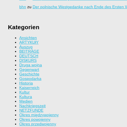
bhn
zu
Der polnische Westgedanke nach Ende des Ersten W
Kategorien
Ansichten
ARTYKUłY
Auszug
BEITRÄGE
DEUTSCH
DISKURS
Druga wojna
Gegenwart
Geschichte
Gospodarka
Historia
Kaiserreich
Kultur
Kultura
Medien
Nachkriegszeit
NETZFUNDE
Okres międzywojenny
Okres powojenny
Okres przedwojenny