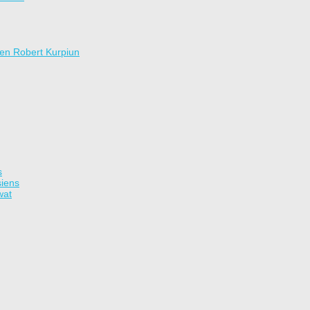
en Robert Kurpiun
s
siens
wat