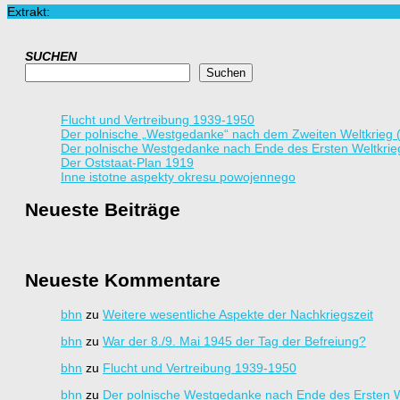
Extrakt:
SUCHEN
Suchen
Flucht und Vertreibung 1939-1950
Der polnische „Westgedanke“ nach dem Zweiten Weltkrieg 
Der polnische Westgedanke nach Ende des Ersten Weltkrie
Der Oststaat-Plan 1919
Inne istotne aspekty okresu powojennego
Neueste Beiträge
Neueste Kommentare
bhn
zu
Weitere wesentliche Aspekte der Nachkriegszeit
bhn
zu
War der 8./9. Mai 1945 der Tag der Befreiung?
bhn
zu
Flucht und Vertreibung 1939-1950
bhn
zu
Der polnische Westgedanke nach Ende des Ersten W