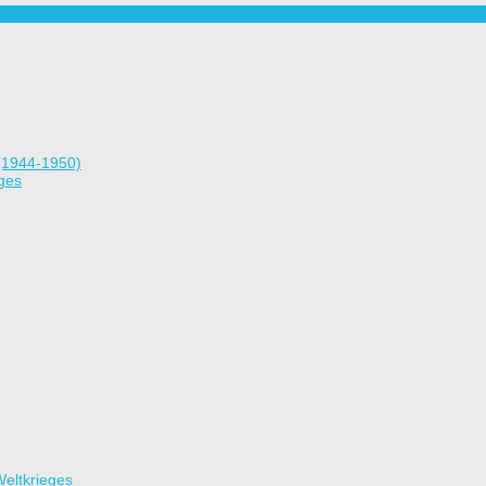
(1944-1950)
ges
eltkrieges