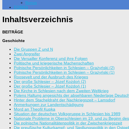
Bonus
FOREN
Inhaltsverzeichnis
BEITRÄGE
Geschichte
Die Gruppen Z und N
Zwei Angreifer
Die Versailler Konferenz und ihre Folgen
Politische und kriegerische Machenschaften
Polnische Persönlichkeiten in Schlesien – Grażyński (2)
Polnische Persönlichkeiten in Schlesien – Grażyński (1)
Roosevelt und der Ausbruch des Krieges
Der große Schlesier – Józef Kożdoń (2)
Der große Schlesier – Józef Kożdoń (1)
Die Kirche in Schlesien nach dem Zweiten Weltkrieg
Polens Haltung angesichts der absehbaren Niederlage Deutsc
Hinter dem Stacheldraht der Nachkriegszeit – Lamsdorf
Anmerkungen zur Landentschädigung
Mord an Theofil Kupka
Situation der deutschen Volksgruppe in Schlesien bis 1989
Nationale Probleme in Oberschlesien im 19. und zu Beginn des
Die polnische Nationalitätenpolitik in der Zwischenkriegszeit
Die preußische Kulturkampf- und Siedlungspolitik in den Ostge