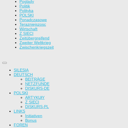
Poglądy
Politik
Polityka
POLSKI
Ponadczasowe
Terazniejszosc
Wirtschaft
Z SIECI
Zeitübergreifend
Zweiter Weltkrieg
Zwischenkriegszeit
SILESIA
DEUTSCH
BEITRÄGE
NETZFUNDE
DISKURS-DE
POLSKI
ARTYKUłY
Z SIECI
DISKURS-PL
LINKS
Initiativen
Bonus
FOREN