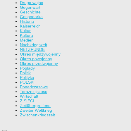
Druga wojna
Gegenwart
Geschichte
Gospodarka
Historia
Kaiserreich
Kultur
Kultura
Medien
Nachkriegszeit
NETZFUNDE
Okres międzywojenny
Okres powojenny
Okres przedwojenny
Poglądy
Politik
Polityka
POLSKI
Ponadczasowe
Terazniejszosc
Wirtschaft
Z SIECI
Zeitübergreifend
Zweiter Weltkrieg
Zwischenkriegszeit