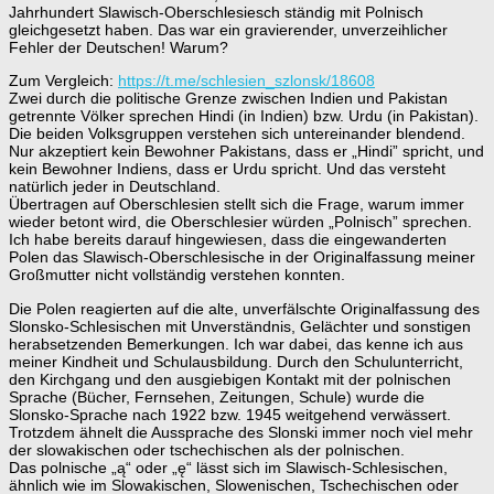
Jahrhundert Slawisch-Oberschlesiesch ständig mit Polnisch
gleichgesetzt haben. Das war ein gravierender, unverzeihlicher
Fehler der Deutschen! Warum?
Zum Vergleich:
https://t.me/schlesien_szlonsk/18608
Zwei durch die politische Grenze zwischen Indien und Pakistan
getrennte Völker sprechen Hindi (in Indien) bzw. Urdu (in Pakistan).
Die beiden Volksgruppen verstehen sich untereinander blendend.
Nur akzeptiert kein Bewohner Pakistans, dass er „Hindi” spricht, und
kein Bewohner Indiens, dass er Urdu spricht. Und das versteht
natürlich jeder in Deutschland.
Übertragen auf Oberschlesien stellt sich die Frage, warum immer
wieder betont wird, die Oberschlesier würden „Polnisch” sprechen.
Ich habe bereits darauf hingewiesen, dass die eingewanderten
Polen das Slawisch-Oberschlesische in der Originalfassung meiner
Großmutter nicht vollständig verstehen konnten.
Die Polen reagierten auf die alte, unverfälschte Originalfassung des
Slonsko-Schlesischen mit Unverständnis, Gelächter und sonstigen
herabsetzenden Bemerkungen. Ich war dabei, das kenne ich aus
meiner Kindheit und Schulausbildung. Durch den Schulunterricht,
den Kirchgang und den ausgiebigen Kontakt mit der polnischen
Sprache (Bücher, Fernsehen, Zeitungen, Schule) wurde die
Slonsko-Sprache nach 1922 bzw. 1945 weitgehend verwässert.
Trotzdem ähnelt die Aussprache des Slonski immer noch viel mehr
der slowakischen oder tschechischen als der polnischen.
Das polnische „ą“ oder „ę“ lässt sich im Slawisch-Schlesischen,
ähnlich wie im Slowakischen, Slowenischen, Tschechischen oder