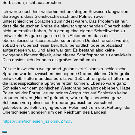
Sorbischen, nicht aussprechen.
Ich werde euch hier weiterhin mit unzähligen Beweisen langweilen,
die zeigen, dass Slonskoschlesisch und Polnisch zwei
unterschiedliche Sprachen zumindest waren. Das Problem ist nur,
dass die deutschen Kreise die slawisch sprechenden Oberschlesier
nicht unterstützt haben, früh genug eine eigene Schreibweise zu
entwickeln. Es gab sogar ein stilles Abkommen, dass die
oberschlesische Haussprache sofort durch Deutsch ersetzt wurde,
sobald ein Oberschlesier beruflich, behördlich oder publizistisch
aufgestiegen war. Und alles war gut. Es bestand also keine
zwingende Notwendigkeit, eine eigene Schriftsprache zu entwickeln.
Dies erwies sich dennoch als großes Versäumnis.
Für die inzwischen weitgehend „polonisierte“ slonsko-schlesische
Sprache wurde inzwischen eine eigene Grammatik und Orthografie
entwickelt. Hätte man dies bereits vor 150 Jahren getan, hätte man
die landesspezifische Sprache retten können. Ebenso wäre ganz
Schlesien vor dem polnischen Westdrang bewahrt geblieben. Hätte
Polen bei der Formulierung seines Anspruchs auf Schlesien keine
argumentativen „Haken” gefunden, wäre möglicherweise ganz
Schlesien von polnischen Eroberungsabsichten verschont
geblieben. Schließlich ging es den Polen nicht um die „Rettung” der
Oberschlesier, sondern um den Reichtum des Landes!
https://t.me/schlesien_szlonsk/27203