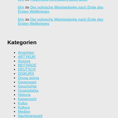
bhn
zu
Der polnische Westgedanke nach Ende des
Ersten Weltkrieges
bhn
zu
Der polnische Westgedanke nach Ende des
Ersten Weltkrieges
Kategorien
Ansichten
ARTYKUłY
Auszug
BEITRÄGE
DEUTSCH
DISKURS
Druga wojna
Gegenwart
Geschichte
Gospodarka
Historia
Kaiserreich
Kultur
Kultura
Medien
Nachkriegszeit