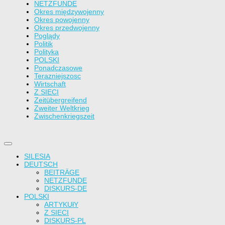
NETZFUNDE
Okres międzywojenny
Okres powojenny
Okres przedwojenny
Poglądy
Politik
Polityka
POLSKI
Ponadczasowe
Terazniejszosc
Wirtschaft
Z SIECI
Zeitübergreifend
Zweiter Weltkrieg
Zwischenkriegszeit
SILESIA
DEUTSCH
BEITRÄGE
NETZFUNDE
DISKURS-DE
POLSKI
ARTYKUłY
Z SIECI
DISKURS-PL