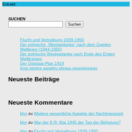
Extrakt:
SUCHEN
Suchen
Flucht und Vertreibung 1939-1950
Der polnische „Westgedanke“ nach dem Zweiten
Weltkrieg (1944-1950)
Der polnische Westgedanke nach Ende des Ersten
Weltkrieges
Der Oststaat-Plan 1919
Inne istotne aspekty okresu powojennego
Neueste Beiträge
Neueste Kommentare
bhn
zu
Weitere wesentliche Aspekte der Nachkriegszeit
bhn
zu
War der 8./9. Mai 1945 der Tag der Befreiung?
bhn
zu
Flucht und Vertreibung 1939-1950