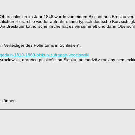
Oberschlesien im Jahr 1848 wurde von einem Bischof aus Breslau veranl
chlichen Hierarchie wieder aufnahm. Eine typisch deutsche Kurzsichtig
Die Breslauer katholische Kirche hat es versemmelt und dann Oberschl
n Verteidiger des Polentums in Schlesien”.
-bogedain-1810-1860-biskup-sufragan-wroclawski
ocławski, obrońca polskości na Śląsku, pochodził z rodziny niemieckie
u können.