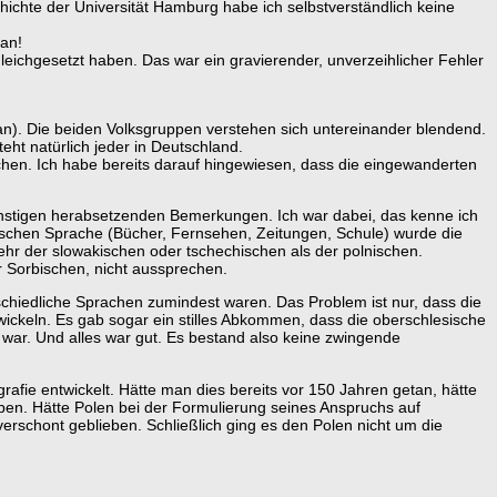
chte der Universität Hamburg habe ich selbstverständlich keine
 an!
eichgesetzt haben. Das war ein gravierender, unverzeihlicher Fehler
tan). Die beiden Volksgruppen verstehen sich untereinander blendend.
eht natürlich jeder in Deutschland.
chen. Ich habe bereits darauf hingewiesen, dass die eingewanderten
sonstigen herabsetzenden Bemerkungen. Ich war dabei, das kenne ich
ischen Sprache (Bücher, Fernsehen, Zeitungen, Schule) wurde die
hr der slowakischen oder tschechischen als der polnischen.
r Sorbischen, nicht aussprechen.
schiedliche Sprachen zumindest waren. Das Problem ist nur, dass die
wickeln. Es gab sogar ein stilles Abkommen, dass die oberschlesische
n war. Und alles war gut. Es bestand also keine zwingende
fie entwickelt. Hätte man dies bereits vor 150 Jahren getan, hätte
en. Hätte Polen bei der Formulierung seines Anspruchs auf
rschont geblieben. Schließlich ging es den Polen nicht um die