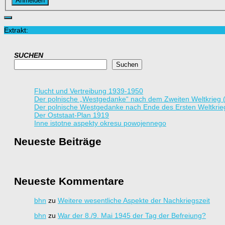
Anmelden
Extrakt:
SUCHEN
Suchen
Flucht und Vertreibung 1939-1950
Der polnische „Westgedanke“ nach dem Zweiten Weltkrieg 
Der polnische Westgedanke nach Ende des Ersten Weltkrie
Der Oststaat-Plan 1919
Inne istotne aspekty okresu powojennego
Neueste Beiträge
Neueste Kommentare
bhn
zu
Weitere wesentliche Aspekte der Nachkriegszeit
bhn
zu
War der 8./9. Mai 1945 der Tag der Befreiung?