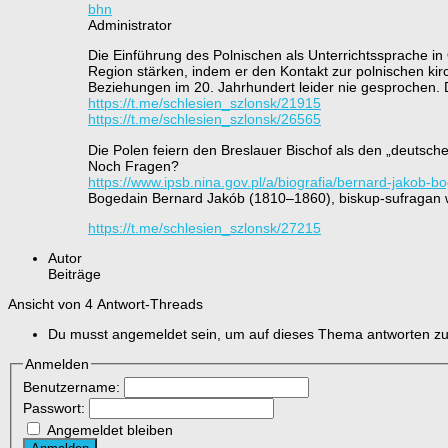
bhn
Administrator
Die Einführung des Polnischen als Unterrichtssprache in 
Region stärken, indem er den Kontakt zur polnischen kir
Beziehungen im 20. Jahrhundert leider nie gesprochen. 
https://t.me/schlesien_szlonsk/21915
https://t.me/schlesien_szlonsk/26565
Die Polen feiern den Breslauer Bischof als den „deutsche
Noch Fragen?
https://www.ipsb.nina.gov.pl/a/biografia/bernard-jakob
Bogedain Bernard Jakób (1810–1860), biskup-sufragan wr
https://t.me/schlesien_szlonsk/27215
Autor
Beiträge
Ansicht von 4 Antwort-Threads
Du musst angemeldet sein, um auf dieses Thema antworten z
Anmelden
Benutzername:
Passwort:
Angemeldet bleiben