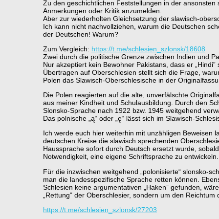
Zu den geschichtlichen Feststellungen in der ansonsten
Anmerkungen oder Kritik anzumelden.
Aber zur wiederholten Gleichsetzung der slawisch-obers
Ich kann nicht nachvollziehen, warum die Deutschen scho
der Deutschen! Warum?
Zum Vergleich:
https://t.me/schlesien_szlonsk/18608
Zwei durch die politische Grenze zwischen Indien und Pa
Nur akzeptiert kein Bewohner Pakistans, dass er „Hindi” 
Übertragen auf Oberschlesien stellt sich die Frage, war
Polen das Slawisch-Oberschlesische in der Originalfassu
Die Polen reagierten auf die alte, unverfälschte Origi
aus meiner Kindheit und Schulausbildung. Durch den Sch
Slonsko-Sprache nach 1922 bzw. 1945 weitgehend verwäs
Das polnische „ą“ oder „ę“ lässt sich im Slawisch-Schle
Ich werde euch hier weiterhin mit unzähligen Beweisen l
deutschen Kreise die slawisch sprechenden Oberschlesier
Haussprache sofort durch Deutsch ersetzt wurde, sobald e
Notwendigkeit, eine eigene Schriftsprache zu entwickeln
Für die inzwischen weitgehend „polonisierte“ slonsko-sc
man die landesspezifische Sprache retten können. Eben
Schlesien keine argumentativen „Haken” gefunden, wäre 
„Rettung” der Oberschlesier, sondern um den Reichtum 
https://t.me/schlesien_szlonsk/27203