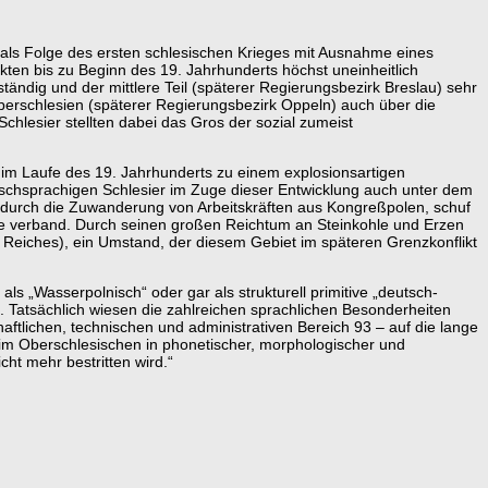
h als Folge des ersten schlesischen Krieges mit Ausnahme eines
kten bis zu Beginn des 19. Jahrhunderts höchst uneinheitlich
ständig und der mittlere Teil (späterer Regierungsbezirk Breslau) sehr
Oberschlesien (späterer Regierungsbezirk Oppeln) auch über die
hlesier stellten dabei das Gros der sozial zumeist
te im Laufe des 19. Jahrhunderts zu einem explosionsartigen
chsprachigen Schlesier im Zuge dieser Entwicklung auch unter dem
t durch die Zuwanderung von Arbeitskräften aus Kongreßpolen, schuf
ge verband. Durch seinen großen Reichtum an Steinkohle und Erzen
eiches), ein Umstand, der diesem Gebiet im späteren Grenzkonflikt
ls „Wasserpolnisch“ oder gar als strukturell primitive „deutsch-
Tatsächlich wiesen die zahlreichen sprachlichen Besonderheiten
tlichen, technischen und administrativen Bereich 93 – auf die lange
eim Oberschlesischen in phonetischer, morphologischer und
cht mehr bestritten wird.“