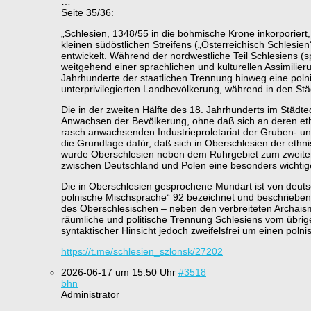
…
Seite 35/36:
„Schlesien, 1348/55 in die böhmische Krone inkorporiert
kleinen südöstlichen Streifens („Österreichisch Schlesie
entwickelt. Während der nordwestliche Teil Schlesiens (s
weitgehend einer sprachlichen und kulturellen Assimilie
Jahrhunderte der staatlichen Trennung hinweg eine polni
unterprivilegierten Landbevölkerung, während in den S
Die in der zweiten Hälfte des 18. Jahrhunderts im Städte
Anwachsen der Bevölkerung, ohne daß sich an deren et
rasch anwachsenden Industrieproletariat der Gruben- un
die Grundlage dafür, daß sich in Oberschlesien der et
wurde Oberschlesien neben dem Ruhrgebiet zum zweiten 
zwischen Deutschland und Polen eine besonders wichtig
Die in Oberschlesien gesprochene Mundart ist von deutsch
polnische Mischsprache“ 92 bezeichnet und beschrieben
des Oberschlesischen – neben den verbreiteten Archaism
räumliche und politische Trennung Schlesiens vom übrig
syntaktischer Hinsicht jedoch zweifelsfrei um einen polni
https://t.me/schlesien_szlonsk/27202
2026-06-17 um 15:50 Uhr
#3518
bhn
Administrator