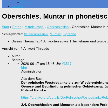
Bonus
FOREN
Oberschles. Muntar in phonetisc
Start
›
Foren
›
Mitteleuropa
›
Oberschlesien
›
Oberschles. Muntar in p
Schlagwörter:
#Oberschlesien
,
Muntart
,
Sprache
Dieses Thema hat 4 Antworten sowie 1 Teilnehmer und wurde 
Ansicht von 4 Antwort-Threads
Autor
Beiträge
2026-06-17 um 15:46 Uhr
#3517
bhn
Administrator
Aus dem Buch:
Der polnische Westgedanke bis zur Wiedererrichtun
Genese und Begründung polnischer Gebietsansprüch
Roland Gehrke
https://archive.org/details/DerPolnischeWestgedankeR
2.4. Oberschlesien und Masuren als besondere Prob