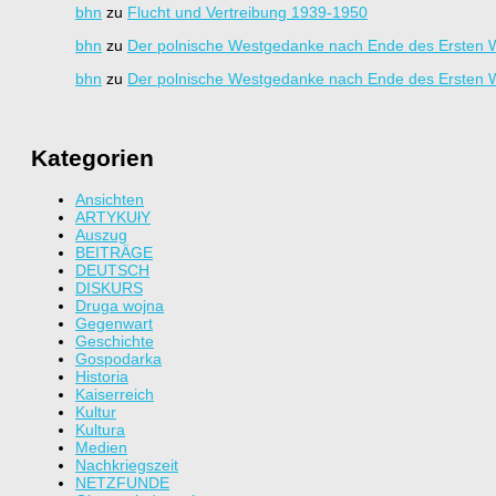
bhn
zu
Flucht und Vertreibung 1939-1950
bhn
zu
Der polnische Westgedanke nach Ende des Ersten W
bhn
zu
Der polnische Westgedanke nach Ende des Ersten W
Kategorien
Ansichten
ARTYKUłY
Auszug
BEITRÄGE
DEUTSCH
DISKURS
Druga wojna
Gegenwart
Geschichte
Gospodarka
Historia
Kaiserreich
Kultur
Kultura
Medien
Nachkriegszeit
NETZFUNDE