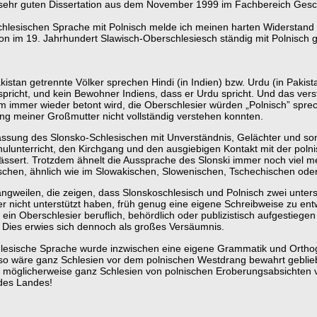
 sehr guten Dissertation aus dem November 1999 im Fachbereich Geschi
chlesischen Sprache mit Polnisch melde ich meinen harten Widerstand
n im 19. Jahrhundert Slawisch-Oberschlesiesch ständig mit Polnisch gl
kistan getrennte Völker sprechen Hindi (in Indien) bzw. Urdu (in Pakis
spricht, und kein Bewohner Indiens, dass er Urdu spricht. Und das verst
um immer wieder betont wird, die Oberschlesier würden „Polnisch” spre
ng meiner Großmutter nicht vollständig verstehen konnten.
nalfassung des Slonsko-Schlesischen mit Unverständnis, Gelächter und 
ulunterricht, den Kirchgang und den ausgiebigen Kontakt mit der poln
sert. Trotzdem ähnelt die Aussprache des Slonski immer noch viel me
sischen, ähnlich wie im Slowakischen, Slowenischen, Tschechischen ode
angweilen, die zeigen, dass Slonskoschlesisch und Polnisch zwei unter
 nicht unterstützt haben, früh genug eine eigene Schreibweise zu ent
in Oberschlesier beruflich, behördlich oder publizistisch aufgestiege
. Dies erwies sich dennoch als großes Versäumnis.
hlesische Sprache wurde inzwischen eine eigene Grammatik und Orthogra
so wäre ganz Schlesien vor dem polnischen Westdrang bewahrt geblieb
möglicherweise ganz Schlesien von polnischen Eroberungsabsichten ve
des Landes!