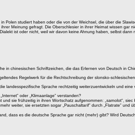
 in Polen studiert haben oder die von der Weichsel, die über die Slawi
hrer Meinung gefragt. Die Oberschlesier in ihrer Heimat wissen gar nic
Dialekt ist oder nicht, weil wir davon keine Ahnung haben, selbst dann 
he in chinesischen Schriftzeichen, die das Erlernen von Deutsch in Chin
n geltendes Regelwerk für die Rechtschreibung der slonsko-schlesisch
e landesspezifische Sprache rechtzeitig weiterzuentwickeln und eine
 „Internet” oder „Klimaanlage” verstanden?
 und sie frühzeitig in ihren Wortschatz aufgenommen: „samolot“, siec
mehr weiter, sie ersetzten sogar „Pauschaltarif” durch „Flatrate” und
mand, dass es die deutsche Sprache gar nicht (mehr) gibt? Wird Deutsc