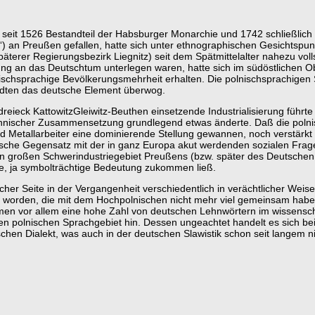
, seit 1526 Bestandteil der Habsburger Monarchie und 1742 schließlic
n“) an Preußen gefallen, hatte sich unter ethnographischen Gesichtspun
päterer Regierungsbezirk Liegnitz) seit dem Spätmittelalter nahezu voll
rung an das Deutschtum unterlegen waren, hatte sich im südöstlichen 
schsprachige Bevölkerungsmehrheit erhalten. Die polnischsprachigen Sc
tädten das deutsche Element überwog.
dreieck KattowitzGleiwitz-Beuthen einsetzende Industrialisierung führ
hnischer Zusammensetzung grundlegend etwas änderte. Daß die polnis
d Metallarbeiter eine dominierende Stellung gewannen, noch verstärk
hnische Gegensatz mit der in ganz Europa akut werdenden sozialen Fra
großen Schwerindustriegebiet Preußens (bzw. später des Deutschen R
e, ja symbolträchtige Bedeutung zukommen ließ.
er Seite in der Vergangenheit verschiedentlich in verächtlicher Weise a
 worden, die mit dem Hochpolnischen nicht mehr viel gemeinsam habe. 
en vor allem eine hohe Zahl von deutschen Lehnwörtern im wissenschaf
en polnischen Sprachgebiet hin. Dessen ungeachtet handelt es sich b
schen Dialekt, was auch in der deutschen Slawistik schon seit langem ni