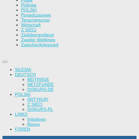
Polityka
POLSKI
Ponadczasowe
Terazniejszosc
Wirtschaft
Z SIECI
Zeitübergreifend
Zweiter Weltkrieg
Zwischenkriegszeit
SILESIA
DEUTSCH
BEITRÄGE
NETZFUNDE
DISKURS-DE
POLSKI
ARTYKUłY
Z SIECI
DISKURS-PL
LINKS
Initiativen
Bonus
FOREN