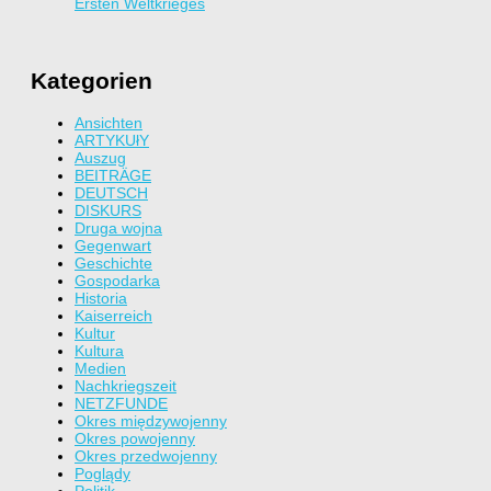
Ersten Weltkrieges
Kategorien
Ansichten
ARTYKUłY
Auszug
BEITRÄGE
DEUTSCH
DISKURS
Druga wojna
Gegenwart
Geschichte
Gospodarka
Historia
Kaiserreich
Kultur
Kultura
Medien
Nachkriegszeit
NETZFUNDE
Okres międzywojenny
Okres powojenny
Okres przedwojenny
Poglądy
Politik