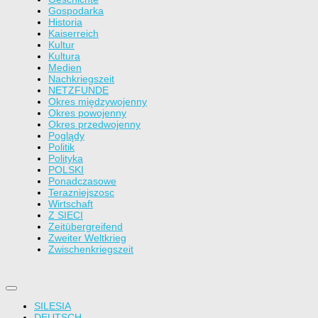
Gospodarka
Historia
Kaiserreich
Kultur
Kultura
Medien
Nachkriegszeit
NETZFUNDE
Okres międzywojenny
Okres powojenny
Okres przedwojenny
Poglądy
Politik
Polityka
POLSKI
Ponadczasowe
Terazniejszosc
Wirtschaft
Z SIECI
Zeitübergreifend
Zweiter Weltkrieg
Zwischenkriegszeit
SILESIA
DEUTSCH