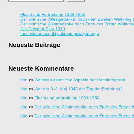
Flucht und Vertreibung 1939-1950
Der polnische „Westgedanke“ nach dem Zweiten Weltkrieg 
Der polnische Westgedanke nach Ende des Ersten Weltkrie
Der Oststaat-Plan 1919
Inne istotne aspekty okresu powojennego
Neueste Beiträge
Neueste Kommentare
bhn
zu
Weitere wesentliche Aspekte der Nachkriegszeit
bhn
zu
War der 8./9. Mai 1945 der Tag der Befreiung?
bhn
zu
Flucht und Vertreibung 1939-1950
bhn
zu
Der polnische Westgedanke nach Ende des Ersten W
bhn
zu
Der polnische Westgedanke nach Ende des Ersten W