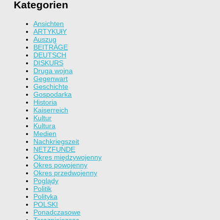
Kategorien
Ansichten
ARTYKUłY
Auszug
BEITRÄGE
DEUTSCH
DISKURS
Druga wojna
Gegenwart
Geschichte
Gospodarka
Historia
Kaiserreich
Kultur
Kultura
Medien
Nachkriegszeit
NETZFUNDE
Okres międzywojenny
Okres powojenny
Okres przedwojenny
Poglądy
Politik
Polityka
POLSKI
Ponadczasowe
Terazniejszosc