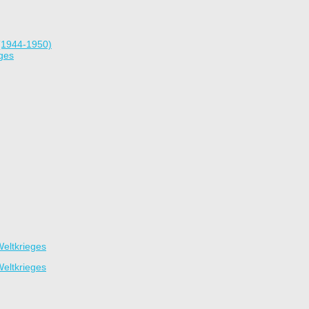
(1944-1950)
ges
eltkrieges
eltkrieges