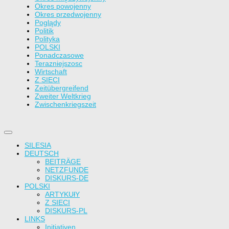
Okres powojenny
Okres przedwojenny
Poglądy
Politik
Polityka
POLSKI
Ponadczasowe
Terazniejszosc
Wirtschaft
Z SIECI
Zeitübergreifend
Zweiter Weltkrieg
Zwischenkriegszeit
SILESIA
DEUTSCH
BEITRÄGE
NETZFUNDE
DISKURS-DE
POLSKI
ARTYKUłY
Z SIECI
DISKURS-PL
LINKS
Initiativen