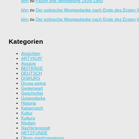
bhn
zu
Flucht und Vertreibung 1939-1950
bhn
zu
Der polnische Westgedanke nach Ende des Ersten W
bhn
zu
Der polnische Westgedanke nach Ende des Ersten W
Kategorien
Ansichten
ARTYKUłY
Auszug
BEITRÄGE
DEUTSCH
DISKURS
Druga wojna
Gegenwart
Geschichte
Gospodarka
Historia
Kaiserreich
Kultur
Kultura
Medien
Nachkriegszeit
NETZFUNDE
Okres międzywojenny