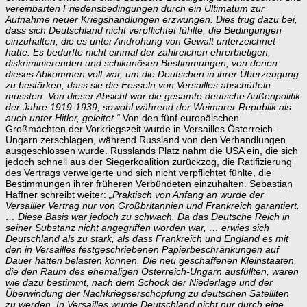
vereinbarten Friedensbedingungen durch ein Ultimatum zur
Aufnahme neuer Kriegshandlungen erzwungen. Dies trug dazu bei,
dass sich Deutschland nicht verpflichtet fühlte, die Bedingungen
einzuhalten, die es unter Androhung von Gewalt unterzeichnet
hatte.
Es bedurfte nicht einmal der zahlreichen ehrerbietigen,
diskriminierenden und schikanösen Bestimmungen, von denen
dieses Abkommen voll war, um die Deutschen in ihrer Überzeugung
zu bestärken, dass sie die Fesseln von Versailles abschütteln
mussten.
Von dieser Absicht war die gesamte deutsche Außenpolitik
der Jahre 1919-1939, sowohl während der Weimarer Republik als
auch unter Hitler, geleitet.“
Von den fünf europäischen
Großmächten der Vorkriegszeit wurde in Versailles Österreich-
Ungarn zerschlagen, während Russland von den Verhandlungen
ausgeschlossen wurde. Russlands Platz nahm die USA ein, die sich
jedoch schnell aus der Siegerkoalition zurückzog, die Ratifizierung
des Vertrags verweigerte und sich nicht verpflichtet fühlte, die
Bestimmungen ihrer früheren Verbündeten einzuhalten. Sebastian
Haffner schreibt weiter:
„Praktisch von Anfang an wurde der
Versailler Vertrag nur von Großbritannien und Frankreich garantiert.
… Diese Basis war jedoch zu schwach. Da das Deutsche Reich in
seiner Substanz nicht angegriffen worden war, … erwies sich
Deutschland als zu stark, als dass Frankreich und England es mit
den in Versailles festgeschriebenen Papierbeschränkungen auf
Dauer hätten belasten können. Die neu geschaffenen Kleinstaaten,
die den Raum des ehemaligen Österreich-Ungarn ausfüllten, waren
wie dazu bestimmt, nach dem Schock der Niederlage und der
Überwindung der Nachkriegserschöpfung zu deutschen Satelliten
zu werden. In Versailles wurde Deutschland nicht nur durch eine