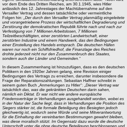
vor dem Ende des Dritten Reiches, am 30.1.1945, wies Hitler
anlässlich des 12. Jahrestages der Machtübernahme auf den
Versailler Vertrag und dessen tatsächliche oder vermeintliche
Folgen hin:
„Der durch den Versailler Vertrag planmäßig eingeleitete
und vorangetriebene Prozess der wirtschaftlichen Degradierung und
Zerstörung der demokratischen Republik führte nach und nach zur
Verfestigung von 7 Millionen Arbeitslosen, 7 Millionen
Teilzeitbeschäftigten, einer zerstörten Landwirtschaft, einer
zerstörten Industrie und einem Handwerk, das den Bedingungen
einer Einstellung des Handels entsprach. Die deutschen Häfen
waren nur noch ein Schiffsfriedhof, die Finanzlage des Reiches
drohte jederzeit nicht nur den Zusammenbruch des Staates,
sondern auch der Länder und Gemeinden.“
In diesem Zusammenhang ist hinzuzufügen, dass es den deutschen
Politikern in den 1920er Jahren gelang, eine Revision einiger
Bedingungen des Vertrags zu erreichen, darunter insbesondere die
Frage der Reparationszahlungen. Sebastian Haffner schreibt in
seinem guten Buch „Anmerkungen zu Hitler“: „
Dieser Vertrag war
tatsächlich das, was die gekränkten Deutschen darin sahen,
nämlich ein Diktat. Er war nicht wie andere europäische
Friedensverträge in Verhandlungen ausgehandelt worden, wobei es
in der Natur der Sache liegt, dass in Verhandlungen die Position des
Siegers stärker ist, die formale Beteiligung des Besiegten jedoch
gleichwertig ist, wodurch seine Würde und seine Mitverantwortung
für die Einhaltung der vereinbarten Bestimmungen gewahrt bleiben,
was diese moralisch stützt.
Im Gegensatz dazu wurde die deutsche
Unterschrift unter die ohne deutsche Beteiligung beschlossenen und