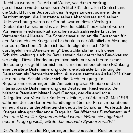
Recht zu wahren. Die Art und Weise, wie dieser Vertrag
geschlossen wurde, sowie sein Artikel 231, der allein Deutschland
die Schuld für den Ausbruch des Krieges zuwies, sowie andere
Bestimmungen, die Umstände seines Abschlusses und seiner
Unterzeichnung waren der Grund, warum dieser Vertrag in
Deutschland ausnahmslos als „Friedensdiktat“ bezeichnet wurde.
Von einem Friedensdiktat sprachen auch zahlreiche kritische
Vertreter der Alliierten. Die Schuldzuweisung an die Deutschen für
den Ausbruch des Krieges ist bis heute in der öffentlichen Meinung
der europäischen Länder sichtbar. Infolge der nach 1945
durchgeführten „Umerziehung“ Deutschlands hat sich diese
Schuldzuweisung auch im Bewusstsein der deutschen Bevölkerung
verfestigt. Diese Überlegungen sind nicht nur von theoretischer
Bedeutung, es geht hier nicht nur um eine unbedeutende Kränkung,
eine veraltete Diskriminierung oder die abstrakte Einstufung der
Deutschen als Verbrechernation. Aus dem zentralen Artikel 231 über
die deutsche Schuld leitete sich die Rechtfertigung für
Reparationsforderungen, die Annexion großer Gebiete und die
internationale Diskriminierung des Deutschen Reiches ab. Der
britische Premierminister Lloyd George, der die englische
Delegation zur Versailler Konferenz leitete, erklärte am 3. Mai 1919
während der Londoner Verhandlungen über die Finanzreparationen
erneut, dass „für die Alliierten die deutsche Schuld am Ausbruch des
Krieges eine grundlegende Frage ist.
Sie bildet das Fundament, auf
dem das Versailler System errichtet wurde. Würde sie abgelehnt
oder in Frage gestellt, würde das gesamte System zerstört.“
Die Außenpolitik aller Regierungen des Deutschen Reiches von