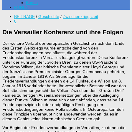
Bonus
FOREN
BEITRÄGE
/
Geschichte
/
Zwischenkriegszeit
0
Die Versailler Konferenz und ihre Folgen
Der weitere Verlauf der europäischen Geschichte nach dem Ende
des Ersten Weltkriegs wurde entscheidend von den
Friedensbedingungen beeinflusst, die während der
Friedenskonferenz in Versailles festgelegt wurden. Diese Konferenz
unter der Führung der „Großen Drei“, zu denen US-Präsident
Woodrow Wilson, der britische Premierminister Lloyd George und
der französische Premierminister Georges Clemenceau gehörten,
begann im Januar 1919. Als Grundlage für die
Friedensverhandlungen dienten die 14 Punkte, die Wilson am 8.
Januar 1918 verkündet hatte. Ihr wesentlicher Bestandteil war das
Selbstbestimmungsrecht der Völker. Zwischen den „Großen Drei“
kam es zu heftigen Auseinandersetzungen über die Auslegung
dieser Punkte. Wilson musste sich damit abfinden, dass seine 14
Friedensprinzipien bei der endgültigen Festlegung der
Friedensbedingungen keine Rolle spielten. In Osteuropa konnten
diese Prinzipien überhaupt nicht angewendet werden, da es in
diesem Gebiet keine klaren ethnischen Grenzen gab.
Vor Beginn der Friedensverhandlungen in Versailles, zu denen die