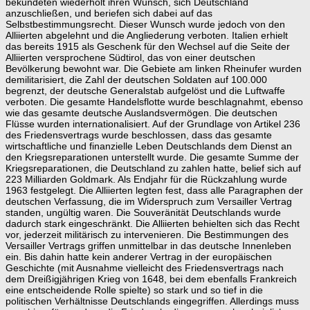
bekundeten wiederholt ihren Wunsch, sich Deutschland
anzuschließen, und beriefen sich dabei auf das
Selbstbestimmungsrecht. Dieser Wunsch wurde jedoch von den
Alliierten abgelehnt und die Angliederung verboten. Italien erhielt
das bereits 1915 als Geschenk für den Wechsel auf die Seite der
Alliierten versprochene Südtirol, das von einer deutschen
Bevölkerung bewohnt war. Die Gebiete am linken Rheinufer wurden
demilitarisiert, die Zahl der deutschen Soldaten auf 100.000
begrenzt, der deutsche Generalstab aufgelöst und die Luftwaffe
verboten. Die gesamte Handelsflotte wurde beschlagnahmt, ebenso
wie das gesamte deutsche Auslandsvermögen. Die deutschen
Flüsse wurden internationalisiert. Auf der Grundlage von Artikel 236
des Friedensvertrags wurde beschlossen, dass das gesamte
wirtschaftliche und finanzielle Leben Deutschlands dem Dienst an
den Kriegsreparationen unterstellt wurde. Die gesamte Summe der
Kriegsreparationen, die Deutschland zu zahlen hatte, belief sich auf
223 Milliarden Goldmark. Als Endjahr für die Rückzahlung wurde
1963 festgelegt. Die Alliierten legten fest, dass alle Paragraphen der
deutschen Verfassung, die im Widerspruch zum Versailler Vertrag
standen, ungültig waren. Die Souveränität Deutschlands wurde
dadurch stark eingeschränkt. Die Alliierten behielten sich das Recht
vor, jederzeit militärisch zu intervenieren. Die Bestimmungen des
Versailler Vertrags griffen unmittelbar in das deutsche Innenleben
ein. Bis dahin hatte kein anderer Vertrag in der europäischen
Geschichte (mit Ausnahme vielleicht des Friedensvertrags nach
dem Dreißigjährigen Krieg von 1648, bei dem ebenfalls Frankreich
eine entscheidende Rolle spielte) so stark und so tief in die
politischen Verhältnisse Deutschlands eingegriffen. Allerdings muss