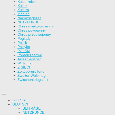
Kaiserreich
Kultur
Kultura
Medien
Nachkriegszeit
NETZFUNDE
Okres międzywojenny
Okres powojenny
Okres przedwojenny
Poglądy
Politik
Polityka
POLSKI
Ponadczasowe
Terazniejszosc
Wirtschaft
Z SIECI
Zeitübergreifend
Zweiter Weltkrieg
Zwischenkriegszeit
SILESIA
DEUTSCH
BEITRÄGE
NETZFUNDE