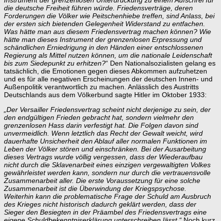
die deutsche Freiheit führen würde.
Friedensverträge, deren
Forderungen die Völker wie Peitschenhiebe treffen, sind Anlass, bei
der ersten sich bietenden Gelegenheit Widerstand zu entfachen.
Was hätte man aus diesem Friedensvertrag machen können?
Wie
hätte man dieses Instrument der grenzenlosen Erpressung und
schändlichen Erniedrigung in den Händen einer entschlossenen
Regierung als Mittel nutzen können, um die nationale Leidenschaft
bis zum Siedepunkt zu erhitzen?
“ Den Nationalsozialisten gelang es
tatsächlich, die Emotionen gegen dieses Abkommen aufzuhetzen
und es für alle negativen Erscheinungen der deutschen Innen- und
Außenpolitik verantwortlich zu machen. Anlässlich des Austritts
Deutschlands aus dem Völkerbund sagte Hitler im Oktober 1933:
„Der Versailler Friedensvertrag scheint nicht derjenige zu sein, der
den endgültigen Frieden gebracht hat, sondern vielmehr den
grenzenlosen Hass darin verfestigt hat. Die Folgen davon sind
unvermeidlich. Wenn letztlich das Recht der Gewalt weicht, wird
dauerhafte Unsicherheit den Ablauf aller normalen Funktionen im
Leben der Völker stören und einschränken.
Bei der Ausarbeitung
dieses Vertrags wurde völlig vergessen, dass der Wiederaufbau
nicht durch die Sklavenarbeit eines einzigen vergewaltigten Volkes
gewährleistet werden kann, sondern nur durch die vertrauensvolle
Zusammenarbeit aller.
Die erste Voraussetzung für eine solche
Zusammenarbeit ist die Überwindung der Kriegspsychose.
Weiterhin kann die problematische Frage der Schuld am Ausbruch
des Krieges nicht historisch dadurch geklärt werden, dass der
Sieger den Besiegten in der Präambel des Friedensvertrags eine
eigene Schuldbekenntniserklärung unterschreiben lässt.“
Noch kurz