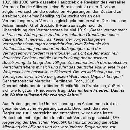
1919 bis 1938 hatte dasselbe Hauptziel: die Revision des Versailler
Vertrags. Da die Alliierten keine Bereitschaft zu einer Revision
zeigten, versuchten die deutschen Regierungen, den Zustand zu
erreichen, der
einer
Beteiligung Deutschlands an den
Verhandlungen von Versailles gleichgekommen wäre. Der deutsche
Außenminister Graf Brockdorff-Rantzau sagte nach der
Überreichung des Vertragstextes im Mai 1919:
„Dieser Vertrag steht
in krassem Widerspruch zu den vereinbarten Grundlagen eines
dauerhaften Friedens. Fast keiner der vorgeschlagenen
Vertragsbestimmungen entspricht den (zum Zeitpunkt des
Waffenstillstands) vereinbarten Bedingungen, und der
Vertragsentwurf fordert in territorialer Hinsicht die Annexion rein
deutscher Gebiete und die Unterdrückung der deutschen
Bevölkerung.
Er bringt den völligen Zusammenbruch des deutschen
Wirtschaftslebens mit sich und führt das deutsche Volk in eine in der
Weltgeschichte beispiellose Sklaverei. Die Verwirklichung dieses
Vertragsentwurfs würde der ganzen Welt neues Unglück bringen.“
Der französische Marschall Ferdinand Foch, 1918
Oberbefehlshaber der alliierten Streitkräfte in Frankreich, äußerte
sich wie folgt zum Friedensvertrag: „
Das ist kein Frieden. Das ist
ein Waffenstillstand für zwanzig Jahre!“
Aus Protest gegen die Unterzeichnung des Abkommens trat die
gesamte deutsche Regierung zurück. Bevor sich die neue
Regierung zur Unterzeichnung entschloss, wurde eine letzte
Protestnote mit folgendem Inhalt nach Versailles geschickt:
„Die
Regierung der Deutschen Republik hat mit Empörung die letzte
Mitteilung der Alliierten und der verbündeten Regierungen zur