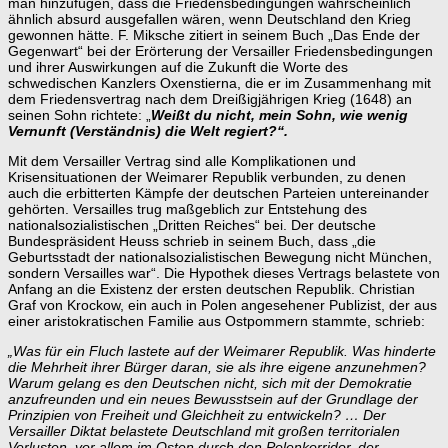
man hinzufügen, dass die Friedensbedingungen wahrscheinlich
ähnlich absurd ausgefallen wären, wenn Deutschland den Krieg
gewonnen hätte. F. Miksche zitiert in seinem Buch „Das Ende der
Gegenwart“ bei der Erörterung der Versailler Friedensbedingungen
und ihrer Auswirkungen auf die Zukunft die Worte des
schwedischen Kanzlers Oxenstierna, die er im Zusammenhang mit
dem Friedensvertrag nach dem Dreißigjährigen Krieg (1648) an
seinen Sohn richtete: „
Weißt du nicht, mein Sohn, wie wenig
Vernunft (Verständnis) die Welt regiert?“.
Mit dem Versailler Vertrag sind alle Komplikationen und
Krisensituationen der Weimarer Republik verbunden, zu denen
auch die erbitterten Kämpfe der deutschen Parteien untereinander
gehörten. Versailles trug maßgeblich zur Entstehung des
nationalsozialistischen „Dritten Reiches“ bei. Der deutsche
Bundespräsident Heuss schrieb in seinem Buch, dass „die
Geburtsstadt der nationalsozialistischen Bewegung nicht München,
sondern Versailles war“. Die Hypothek dieses Vertrags belastete von
Anfang an die Existenz der ersten deutschen Republik. Christian
Graf von Krockow, ein auch in Polen angesehener Publizist, der aus
einer aristokratischen Familie aus Ostpommern stammte, schrieb:
„Was für ein Fluch lastete auf der Weimarer Republik. Was hinderte
die Mehrheit ihrer Bürger daran, sie als ihre eigene anzunehmen?
Warum gelang es den Deutschen nicht, sich mit der Demokratie
anzufreunden und ein neues Bewusstsein auf der Grundlage der
Prinzipien von Freiheit und Gleichheit zu entwickeln? … Der
Versailler Diktat belastete Deutschland mit großen territorialen
Verlusten, vor allem im Osten durch den Polenkorridor, der