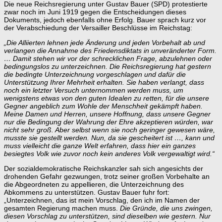
Die neue Reichsregierung unter Gustav Bauer (SPD) protestierte
zwar noch im Juni 1919 gegen die Entscheidungen dieses
Dokuments, jedoch ebenfalls ohne Erfolg. Bauer sprach kurz vor
der Verabschiedung der Versailler Beschlüsse im Reichstag:
„Die Alliierten lehnen jede Änderung und jeden Vorbehalt ab und
verlangen die Annahme des Friedensdiktats in unveränderter Form.
… Damit stehen wir vor der schrecklichen Frage, abzulehnen oder
bedingungslos zu unterzeichnen. Die Reichsregierung hat gestern
die bedingte Unterzeichnung vorgeschlagen und dafür die
Unterstützung Ihrer Mehrheit erhalten.
Sie haben verlangt, dass
noch ein letzter Versuch unternommen werden muss, um
wenigstens etwas von den guten Idealen zu retten, für die unsere
Gegner angeblich zum Wohle der Menschheit gekämpft haben.
Meine Damen und Herren, unsere Hoffnung, dass unsere Gegner
nur die Bedingung der Wahrung der Ehre akzeptieren würden, war
nicht sehr groß. Aber selbst wenn sie noch geringer gewesen wäre,
musste sie gestellt werden. Nun, da sie gescheitert ist …, kann und
muss vielleicht die ganze Welt erfahren, dass hier ein ganzes
besiegtes Volk wie zuvor noch kein anderes Volk vergewaltigt wird.“
Der sozialdemokratische Reichskanzler sah sich angesichts der
drohenden Gefahr gezwungen, trotz seiner großen Vorbehalte an
die Abgeordneten zu appellieren, die Unterzeichnung des
Abkommens zu unterstützen. Gustav Bauer fuhr fort:
„Unterzeichnen, das ist mein Vorschlag, den ich im Namen der
gesamten Regierung machen muss.
Die Gründe, die uns zwingen,
diesen Vorschlag zu unterstützen, sind dieselben wie gestern. Nur