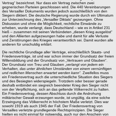
Vertrag“ bezeichnet. Nur dass ein Vertrag zwischen zwei
gegnerischen Parteien geschlossen wird. Die 440 Vereinbarungen
des Versailler Dokuments wurden jedoch ausschließlich von den
Siegern diktiert. Die deutsche Regierung wurde durch ein Ultimatum
zur Unterzeichnung des „Versailler Diktats“ gezwungen. Ohne
Diskussion und ohne die Möglichkeit, rechtliche Einwände zu
erheben, wurde verlangt, dass Deutschland – wie es in Artikel 231
hieß – zusammen mit seinen Verbündeten „diesen Krieg ausgelöst“
und den Alliierten aufgezwungen habe und damit für alle Verluste
und Zerstörungen des Krieges verantwortlich sei. Damit wurden alle
anderen für unschuldig erklärt.
Die rechtliche Grundlage aller Verträge, einschließlich Staats- und
Friedensverträge, ist und war schon immer der Grundsatz der freien
Willensbildung und der Grundsatz von „Vertrauen und Glauben“.
Der Grundsatz von Treu und Glauben „
verlangt von jedem ein
Verhalten, das unter ähnlichen Umständen von einem vernünftigen
und redlichen Menschen erwartet werden kann“.
Zweifellos muss
ein Friedensvertrag auch die unterschiedliche Situation des Siegers
und des Besiegten widerspiegeln. Trotzdem oder besser gerade
deshalb entbindet ein siegreich beendeter Krieg den Sieger nicht
von der Verpflichtung, sich an das geltende Völkerrecht zu halten.
Ein Friedensvertrag, dessen Abschluss durch die Androhung
militärischer Gewalt erzwungen wurde, ist ungültig, da eine solche
Erzwingung das Völkerrecht in höchstem Maße verletzt. Dies war
sowohl 1919 als auch 1945 der Fall. Der Friedensvertrag von
Versailles verletzte grundlegende Rechtsprinzipien. Die Sieger
hielten es nicht einmal für notwendig, auch nur den Anschein von