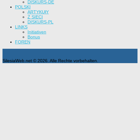
DISKURS-DE
POLSKI
ARTYKUłY
Z SIECI
DISKURS-PL
LINKS
Initiativen
Bonus
FOREN
SilesiaWeb.net © 2026. Alle Rechte vorbehalten.