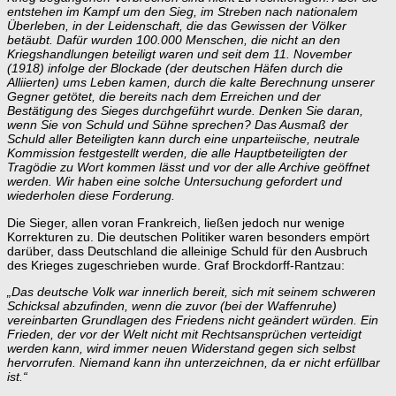
entstehen im Kampf um den Sieg, im Streben nach nationalem
Überleben, in der Leidenschaft, die das Gewissen der Völker
betäubt.
Dafür wurden 100.000 Menschen, die nicht an den
Kriegshandlungen beteiligt waren und seit dem 11. November
(1918) infolge der Blockade (der deutschen Häfen durch die
Alliierten) ums Leben kamen, durch die kalte Berechnung unserer
Gegner getötet, die bereits nach dem Erreichen und der
Bestätigung des Sieges durchgeführt wurde.
Denken Sie daran,
wenn Sie von Schuld und Sühne sprechen? Das Ausmaß der
Schuld aller Beteiligten kann durch eine unparteiische, neutrale
Kommission festgestellt werden, die alle Hauptbeteiligten der
Tragödie zu Wort kommen lässt und vor der alle Archive geöffnet
werden. Wir haben eine solche Untersuchung gefordert und
wiederholen diese Forderung.
Die Sieger, allen voran Frankreich, ließen jedoch nur wenige
Korrekturen zu. Die deutschen Politiker waren besonders empört
darüber, dass Deutschland die alleinige Schuld für den Ausbruch
des Krieges zugeschrieben wurde. Graf Brockdorff-Rantzau:
„Das deutsche Volk war innerlich bereit, sich mit seinem schweren
Schicksal abzufinden, wenn die zuvor (bei der Waffenruhe)
vereinbarten Grundlagen des Friedens nicht geändert würden. Ein
Frieden, der vor der Welt nicht mit Rechtsansprüchen verteidigt
werden kann, wird immer neuen Widerstand gegen sich selbst
hervorrufen.
Niemand kann ihn unterzeichnen, da er nicht erfüllbar
ist.“