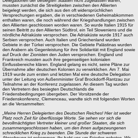
Delegationen der besiegten Staaten nicht zugelassen waren,
mussten zunächst die Streitigkeiten zwischen den Alliierten
beigelegt werden, die sich aus den oft widersprüchlichen
Versprechungen ergaben, die in verschiedenen Geheimabkommen
enthalten waren, die noch während der Kriegshandlungen zwischen
den Alliierten geschlossen worden waren. So wurde Italien 1915 für
seinen Beitritt zu den Alliierten Südtirol, ein Teil Sloweniens und die
nördliche Adriaküste versprochen. Die Adriaküste wurde 1917 auch
Serbien versprochen. Auch Italien und Griechenland wurden
Gebiete in der Türkei versprochen. Die Gebiete Palästinas wurden
den Arabern als Gegenleistung für ihre Solidarität mit England sowie
auf Druck der Zionisten den Juden versprochen. England und
Frankreich mussten auch ihre gegenseitigen kolonialen
Einflussbereiche klären. England gelang es nicht, seine Pläne zur
Übernahme aller deutschen Kolonien zu verwirklichen. Am 7. Mai
1919 wurde zum ersten und letzten Mal eine deutsche Delegation
unter der Leitung von Außenminister Graf Brockdorff-Rantzau zur
Teilnahme an der Konferenz zugelassen. An diesem Tag wurden
den Vertretern des besiegten Deutschlands die
Friedensbedingungen übergeben. Der Vorsitzende der
Friedenskonferenz, Clemenceau, wandte sich mit folgenden Worten
an die Versammelten:
„Meine Herren Delegierten des Deutschen Reiches! Hier ist weder
Platz noch Zeit für überflüssige Worte. Sie sehen vor sich die
bevollmächtigten Vertreter kleiner und großer Staaten, die sich
zusammengeschlossen haben, um den ihnen aufgezwungenen
schrecklichen Krieg zu beenden. Die Stunde der schweren
Abrechnung ist gekommen.
Ihr habt uns um Frieden gebeten. Wir