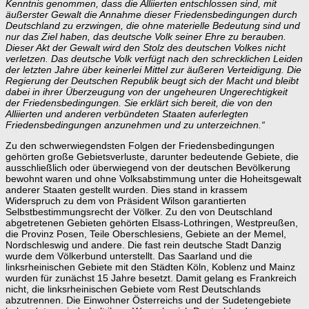
Kenntnis genommen, dass die Alliierten entschlossen sind, mit
äußerster Gewalt die Annahme dieser Friedensbedingungen durch
Deutschland zu erzwingen, die ohne materielle Bedeutung sind und
nur das Ziel haben, das deutsche Volk seiner Ehre zu berauben.
Dieser Akt der Gewalt wird den Stolz des deutschen Volkes nicht
verletzen. Das deutsche Volk verfügt nach den schrecklichen Leiden
der letzten Jahre über keinerlei Mittel zur äußeren Verteidigung.
Die
Regierung der Deutschen Republik beugt sich der Macht und bleibt
dabei in ihrer Überzeugung von der ungeheuren Ungerechtigkeit
der Friedensbedingungen. Sie erklärt sich bereit, die von den
Alliierten und anderen verbündeten Staaten auferlegten
Friedensbedingungen anzunehmen und zu unterzeichnen.“
Zu den schwerwiegendsten Folgen der Friedensbedingungen
gehörten große Gebietsverluste, darunter bedeutende Gebiete, die
ausschließlich oder überwiegend von der deutschen Bevölkerung
bewohnt waren und ohne Volksabstimmung unter die Hoheitsgewalt
anderer Staaten gestellt wurden. Dies stand in krassem
Widerspruch zu dem von Präsident Wilson garantierten
Selbstbestimmungsrecht der Völker. Zu den von Deutschland
abgetretenen Gebieten gehörten Elsass-Lothringen, Westpreußen,
die Provinz Posen, Teile Oberschlesiens, Gebiete an der Memel,
Nordschleswig und andere. Die fast rein deutsche Stadt Danzig
wurde dem Völkerbund unterstellt. Das Saarland und die
linksrheinischen Gebiete mit den Städten Köln, Koblenz und Mainz
wurden für zunächst 15 Jahre besetzt. Damit gelang es Frankreich
nicht, die linksrheinischen Gebiete vom Rest Deutschlands
abzutrennen. Die Einwohner Österreichs und der Sudetengebiete