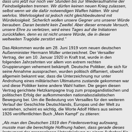
dass uns jetzt nur noch vier Stunden bis zur Wiederaufnahme der
Feindseligkeiten trennen. Wir dürfen keinen neuen Krieg zulassen,
selbst wenn wir die dafür notwendigen Waffen hätten. Wir sind
wehrlos. Wehrlosigkeit ist jedoch nicht gleichbedeutend mit
Würdelosigkeit.
Sicherlich wollen unsere Gegner uns unserer Würde
berauben. Daran besteht kein Zweifel. Aber dieser erneute Versuch,
unsere Ehre zu verletzen, wird eines Tages auf die Initiatoren
zurückfallen, denn es ist nicht unsere Würde, die in dieser
weltweiten Tragödie zerstört wird.“
Das Abkommen wurde am 28. Juni 1919 vom neuen deutschen
Außenminister Hermann Müller unterzeichnet. Der Versailler
Vertrag, der am 10. Januar 1920 in Kraft trat, wurde in den
folgenden Jahrzehnten vor allem von extrem rechten
Gruppierungen vehement bekämpft. Deutsche Politiker, die sich für
seine Annahme aussprachen, wurden politisch diffamiert, obwohl
allgemein bekannt war, dass die Unterzeichnung nur unter
Androhung eines militärischen Ultimatums zustande gekommen war
und diese Politiker keine andere Wahl hatten. Die gegen diesen
Vertrag gerichtete Hetzkampagne trug zum propagandistischen und
politischen Erfolg der aufkommenden nationalsozialistischen
Bewegung bei. Um die Bedeutung von Versailles für den weiteren
Verlauf der Geschichte Deutschlands, Europas und der Welt zu
verstehen, scheint es wichtig, die Worte Adolf Hitlers aus seinem
1926 veröffentlichten Buch „Mein Kampf“ zu zitieren:
„Als man den Deutschen 1919 den Friedensvertrag aufzwang,
musste man die berechtigte Hoffnung haben, dass gerade dieses
Instrument der grenzenlosen Unterdrückung zu einem Aufschrei für