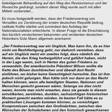
beleidigende Behandlung auf den Weg des Revisionismus und der
Revanche gedrängt, sondern dieser Weg wurde auch mit allen
Mitteln vorbereitet.
„
Es muss festgestellt werden, dass der Friedensvertrag von
Versailles zur Zerstörung der ersten deutschen Republik beitrug,
radikale Kräfte stärkte und zumindest den Aufstieg der
Nationalsozialisten erleichterte. In dieser Frage ist die Einschätzung
des kürzlich verstorbenen bekannten und verdienten deutschen
Historikers Golo Mann allgemein anerkannt:
„Der Friedensvertrag war ein Unglück. Man kann ihn, da es hier
nicht um Rechtfertigung geht, nur dadurch verstehen, dass
auf ein Unglück meist ein zweites folgt, dass nämlich die
Herren, die den Krieg herbeigeführt und geführt haben, nicht
in der Lage waren, sich in Herren des guten Friedens zu
verwandeln.
Der amerikanische Präsident Wilson wollte die
Kette des Bösen durchbrechen und überall dort Recht
einführen, wo bisher keine Gerechtigkeit herrschte. Das ist ihm
jedoch nicht gelungen.
Man hätte sich nur dann an das Recht
halten können, wenn alle beteiligten Staaten, Nationen und
Menschen gerecht gewesen wären. Solange sie dies nicht
waren, konnte man nicht erwarten, dass sie gerade in diesem
entvölkerten, zerstörten, dunklen, rachsüchtigen historischen
Moment gerecht werden würden.
Im besten Fall hätte es zu
praktischen Lösungen kommen können, zu vorsichtigen
Kompromissen zwischen den Großmächten, zwischen den
Wünschen der Schwächeren und den historisch gewachsenen