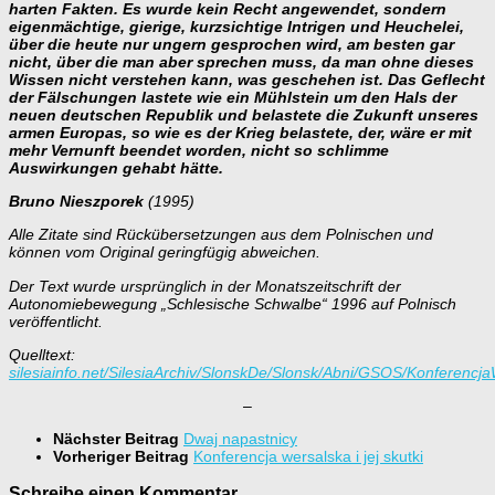
harten Fakten.
Es wurde kein Recht angewendet, sondern
eigenmächtige, gierige, kurzsichtige Intrigen und Heuchelei,
über die heute nur ungern gesprochen wird, am besten gar
nicht, über die man aber sprechen muss, da man ohne dieses
Wissen nicht verstehen kann, was geschehen ist.
Das Geflecht
der Fälschungen lastete wie ein Mühlstein um den Hals der
neuen deutschen Republik und belastete die Zukunft unseres
armen Europas, so wie es der Krieg belastete, der, wäre er mit
mehr Vernunft beendet worden, nicht so schlimme
Auswirkungen gehabt hätte.
Bruno Nieszporek
(1995)
Alle Zitate sind Rückübersetzungen aus dem Polnischen und
können vom Original geringfügig abweichen.
Der Text wurde ursprünglich in der Monatszeitschrift der
Autonomiebewegung „Schlesische Schwalbe“ 1996 auf Polnisch
veröffentlicht.
Quelltext:
silesiainfo.net/SilesiaArchiv/SlonskDe/Slonsk/Abni/GSOS/Konferencj
–
Nächster Beitrag
Dwaj napastnicy
Vorheriger Beitrag
Konferencja wersalska i jej skutki
Schreibe einen Kommentar