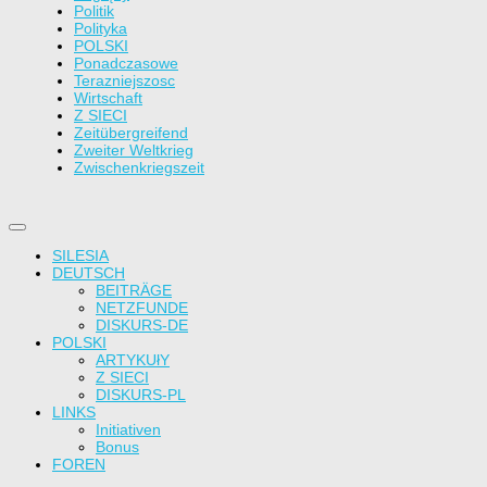
Politik
Polityka
POLSKI
Ponadczasowe
Terazniejszosc
Wirtschaft
Z SIECI
Zeitübergreifend
Zweiter Weltkrieg
Zwischenkriegszeit
SILESIA
DEUTSCH
BEITRÄGE
NETZFUNDE
DISKURS-DE
POLSKI
ARTYKUłY
Z SIECI
DISKURS-PL
LINKS
Initiativen
Bonus
FOREN