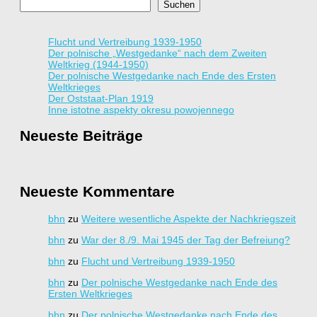
Suchen
Flucht und Vertreibung 1939-1950
Der polnische „Westgedanke“ nach dem Zweiten
Weltkrieg (1944-1950)
Der polnische Westgedanke nach Ende des Ersten
Weltkrieges
Der Oststaat-Plan 1919
Inne istotne aspekty okresu powojennego
Neueste Beiträge
Neueste Kommentare
bhn
zu
Weitere wesentliche Aspekte der Nachkriegszeit
bhn
zu
War der 8./9. Mai 1945 der Tag der Befreiung?
bhn
zu
Flucht und Vertreibung 1939-1950
bhn
zu
Der polnische Westgedanke nach Ende des
Ersten Weltkrieges
bhn
zu
Der polnische Westgedanke nach Ende des