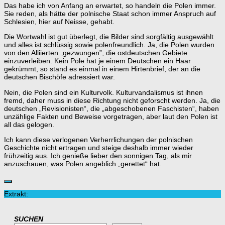
Das habe ich von Anfang an erwartet, so handeln die Polen immer.
Sie reden, als hätte der polnische Staat schon immer Anspruch auf
Schlesien, hier auf Neisse, gehabt.
Die Wortwahl ist gut überlegt, die Bilder sind sorgfältig ausgewählt
und alles ist schlüssig sowie polenfreundlich. Ja, die Polen wurden
von den Alliierten „gezwungen”, die ostdeutschen Gebiete
einzuverleiben. Kein Pole hat je einem Deutschen ein Haar
gekrümmt, so stand es einmal in einem Hirtenbrief, der an die
deutschen Bischöfe adressiert war.
Nein, die Polen sind ein Kulturvolk. Kulturvandalismus ist ihnen
fremd, daher muss in diese Richtung nicht geforscht werden. Ja, die
deutschen „Revisionisten“, die „abgeschobenen Faschisten“, haben
unzählige Fakten und Beweise vorgetragen, aber laut den Polen ist
all das gelogen.
Ich kann diese verlogenen Verherrlichungen der polnischen
Geschichte nicht ertragen und steige deshalb immer wieder
frühzeitig aus. Ich genieße lieber den sonnigen Tag, als mir
anzuschauen, was Polen angeblich „gerettet“ hat.
Extrakt:
SUCHEN