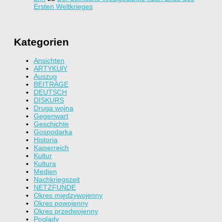
Ersten Weltkrieges
Kategorien
Ansichten
ARTYKUłY
Auszug
BEITRÄGE
DEUTSCH
DISKURS
Druga wojna
Gegenwart
Geschichte
Gospodarka
Historia
Kaiserreich
Kultur
Kultura
Medien
Nachkriegszeit
NETZFUNDE
Okres międzywojenny
Okres powojenny
Okres przedwojenny
Poglądy