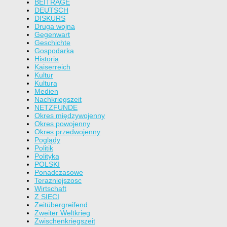
BEITRÄGE
DEUTSCH
DISKURS
Druga wojna
Gegenwart
Geschichte
Gospodarka
Historia
Kaiserreich
Kultur
Kultura
Medien
Nachkriegszeit
NETZFUNDE
Okres międzywojenny
Okres powojenny
Okres przedwojenny
Poglądy
Politik
Polityka
POLSKI
Ponadczasowe
Terazniejszosc
Wirtschaft
Z SIECI
Zeitübergreifend
Zweiter Weltkrieg
Zwischenkriegszeit