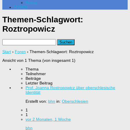
Bonus
FOREN
Themen-Schlagwort:
Roztropowicz
Suchen
nach:
Start
›
Foren
›
Themen-Schlagwort: Roztropowicz
Ansicht von 1 Thema (von insgesamt 1)
Thema
Teilnehmer
Beiträge
Letzter Beitrag
Prof. Joanna Rostropowicz über oberschlesische
Identität
Erstellt von:
bhn
in:
Oberschlesien
1
1
vor 2 Monaten, 1 Woche
bhn