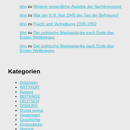
bhn
zu
Weitere wesentliche Aspekte der Nachkriegszeit
bhn
zu
War der 8./9. Mai 1945 der Tag der Befreiung?
bhn
zu
Flucht und Vertreibung 1939-1950
bhn
zu
Der polnische Westgedanke nach Ende des
Ersten Weltkrieges
bhn
zu
Der polnische Westgedanke nach Ende des
Ersten Weltkrieges
Kategorien
Ansichten
ARTYKUłY
Auszug
BEITRÄGE
DEUTSCH
DISKURS
Druga wojna
Gegenwart
Geschichte
Gospodarka
Historia