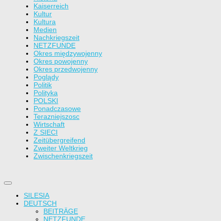
Kaiserreich
Kultur
Kultura
Medien
Nachkriegszeit
NETZFUNDE
Okres międzywojenny
Okres powojenny
Okres przedwojenny
Poglądy
Politik
Polityka
POLSKI
Ponadczasowe
Terazniejszosc
Wirtschaft
Z SIECI
Zeitübergreifend
Zweiter Weltkrieg
Zwischenkriegszeit
SILESIA
DEUTSCH
BEITRÄGE
NETZFUNDE