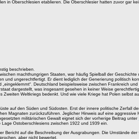
olen in Oberschlesien etablieren. Die Oberschlesier hatten zuvor gar k
nstig beschrieben.
ischen machthungrigen Staaten, war häufig Spielball der Geschichte 
en und ungerechtfertigt. Er dient lediglich der Generierung politisch k
Land „eingeklemmt“. Deutschland beispielsweise zwischen Frankreich un
taat dargestellt, was insgesamt gesehen in keiner Weise gerechtfertigt 
weiten Weltkriegs bedenkt. Und wie viele Kriege hat Polen selbst au
elüste auf den Süden und Südosten. Erst der innere politische Zerfall 
hen Magnaten zurückzuführen. Jeglicher Hinweis auf eine aggressive Hal
esetzten militärischen Gewalt eignet sich der vorherige Beitrag unter
che Lage Ostoberschlesiens zwischen 1922 und 1939 ein.
 der Bericht auf die Beschreibung der Ausgrabungen. Die Umstände de
rochen, aber nicht bewertet.