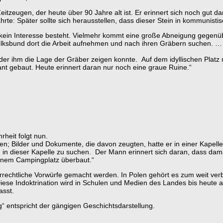
tzeugen, der heute über 90 Jahre alt ist. Er erinnert sich noch gut dar
rte: Später sollte sich herausstellen, dass dieser Stein in kommunistis
nen kein Interesse besteht. Vielmehr kommt eine große Abneigung gege
olksbund dort die Arbeit aufnehmen und nach ihren Gräbern suchen. … 
 der ihm die Lage der Gräber zeigen konnte. Auf dem idyllischen Platz 
t gebaut. Heute erinnert daran nur noch eine graue Ruine.“
heit folgt nun.
en; Bilder und Dokumente, die davon zeugten, hatte er in einer Kapelle
dieser Kapelle zu suchen. Der Mann erinnert sich daran, dass dama
einem Campingplatz überbaut.“
errechtliche Vorwürfe gemacht werden. In Polen gehört es zum weit verbr
ese Indoktrination wird in Schulen und Medien des Landes bis heute a
asst.
g“ entspricht der gängigen Geschichtsdarstellung.