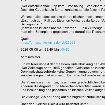
„Der entscheidende Tipp kam – wie häufig – von einem Zei
Doch der Gedenkstein führte zunächst auf die falsche Fäh
Wir lesen also, dass seitens der polnischen Institutio
„Erst nach dem Fall des Eisernen Vorhangs durfte der V
Bedingungen.“
„Inzwischen ist alles überbaut worden. … ein Zeitzeuge,
man eine Betonplatte gegossen und darauf das Restauran
Quele:
https://t.me/schlesien_szlonsk/26566
2026-05-08 um 23:49 Uhr
#3453
bhn
Administrator
Ein weiterer Aspekt der massiven Unterdrückung der Wahr
„Der Zeitzeuge hatte 1945 geholfen, Gefallene beizusetz
Denkmalschutzbehörde keine Genehmigung bekommen, in 
sei alles eingeebnet worden.… Der Friedhof wurde mit 
Die Polen lassen nicht zu, dass ihnen geschichtlich-völk
anderen die Angreifer und Menschenschlächter waren. Di
und Besudelung des gesamten polnischen Volkes aufgef
Die Aussage „Als der Krieg auf die Angreifer zurückschlu
Über den Bielitzer Dialekt wird berichtet unter: