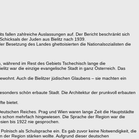
ts fallen zahlreiche Auslassungen auf. Der Bericht beschränkt sich
Schicksals der Juden aus Bielitz nach 1939.
r Besetzung des Landes ghettoisierten die Nationalsozialisten die
h, während im Rest des Gebiets Tschechisch lange die
elitz war die einzige evangelische Stadt in ganz Österreich. Das
bewohnt. Auch die Bielitzer jüdischen Glaubens – sie machten ein
e besonders schön erbaute Stadt. Die Architektur der prunkvoll erbauten
te bietet.
Deutschen Reiches. Prag und Wien waren lange Zeit die Hauptstädte
ich schon mehrfach hingewiesen. Die Sprache der Region war die
sien bis 1922 nie gesprochen.
olnisch als Schulsprache ein. Es gab zuvor keine Notwendigkeit, die
 in der Region stärken wollte. Aufgrund dieser deutschen