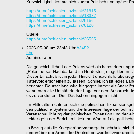
Kurzsichtigkeit konnte sich zuerst Polnisch und später P
https://t.me/schlesien_szlonsk/21915
https://t.me/schlesien_szlonsk/18387
https://t.me/schlesien_szlonsk/8166
https://t.me/schlesien_szlonsk/8120
Quelle:
https://t.me/schlesien_szlonsk/26565
2026-05-08 um 23:48 Uhr
#3452
bhn
Administrator
Die geschichtliche Lage Polens wird als besonders ungü
„Polen, unser Nachbarland im Nordosten, eingeklemmt zw
Dieser Einschub ist in jeder Hinsicht unsachlich, überzog
Tätervolk erscheinen zu lassen. Schließlich ist jedes 
berichtet. Deutschland wird hingegen immer als Angreifers
wenn man alle Umstände der Lage vor dem Ausbruch des Z
es zu verstehen. Den Deutschen hingegen nicht.
Im Mittelalter richteten sich die polnischen Expansionsg
das politische System und die Interessenlage der polnisc
Veranschaulichung der polnischen Expansion und der eing
Leider geht der Bericht mit keinem Wort auf die politis
In Bezug auf die Kriegsgräbervorsorge beschränkt sich
gegenüber der Arbeit der Deutschen wurden zwar angesp