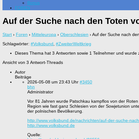
Bonus
FOREN
Auf der Suche nach den Toten v
Start
›
Foren
›
Mitteleuropa
›
Oberschlesien
›
Auf der Suche nach de
Schlagwörter:
#Volksbund
,
#ZweiterWeltkrieg
Dieses Thema hat 3 Antworten sowie 1 Teilnehmer und wurde 
Ansicht von 3 Antwort-Threads
Autor
Beiträge
2026-05-08 um 23:43 Uhr
#3450
bhn
Administrator
Vor 81 Jahren wurde Patschkau kampflos von der Roten 
Region wie fast ganz Schlesien von der Sowjetunion unt
der polnischen Bevölkerung.
http://www.volksbund.de/nachrichten/auf-der-suche-nac
http://www.volksbund.de
Quelle: