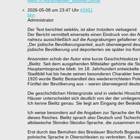
https://t.me/schlesien_szlonsk/26556
2026-05-08 um 23:47 Uhr
#3451
bhn
Administrator
Der Text berichtet selektiv, ist aber trotzdem vielsagend.
Der Bericht vermittelt einerseits einen Eindruck von der
nahezu ausschließlich auf die Ausgrabungen gefallener d
„Der jüdische Bevölkerungsanteil, auch überwiegend deut
jüdische Bevölkerung und deportierten sie später ins Ko
Ansonsten schob der Autor eine kurze Geschichtsskizze i
„Bielitz. Seit dem ausgehenden Mittelalter gehörte die
Hauptamtssprache blieb. Im 18. Jahrhundert entwickelte s
Stadtbild hat bis heute seinen besonderen Charakter be
1920 wurde Bielitz Bestandteil des wiedererrichteten Pol
Fünftel der Bevölkerung aus – waren überwiegend deuts
Die geschichtlichen Hintergründe sind in vielerlei Hinsic
Häuser unterscheidet sich deutlich von der der umliege
Ich kenne Bielitz genau. Sie liegt am Eingang der Beski
Ich weise besonders auf die Angaben zur Sprache der R
dieses Reiches. Bielitz sprach also Deutsch und Tschech
altslawische Slonsko-Slezsko-Sprache, die zusammen mi
Erst durch das Bemühen des Breslauer Bischofs Bogedain
polnische Sprache in Oberschlesien zu verbreiten. Es war