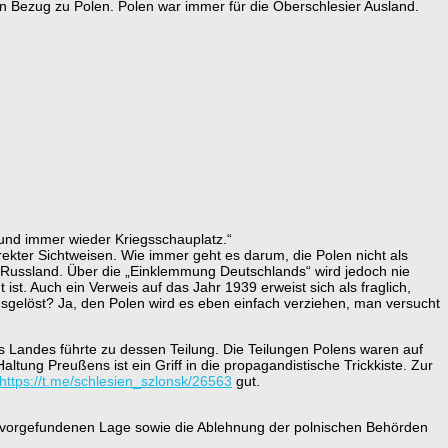
ein Bezug zu Polen. Polen war immer für die Oberschlesier Ausland.
und immer wieder Kriegsschauplatz.“
orrekter Sichtweisen. Wie immer geht es darum, die Polen nicht als
d Russland. Über die „Einklemmung Deutschlands“ wird jedoch nie
ist. Auch ein Verweis auf das Jahr 1939 erweist sich als fraglich,
sgelöst? Ja, den Polen wird es eben einfach verziehen, man versucht
des Landes führte zu dessen Teilung. Die Teilungen Polens waren auf
tung Preußens ist ein Griff in die propagandistische Trickkiste. Zur
https://t.me/schlesien_szlonsk/26563
gut.
r vorgefundenen Lage sowie die Ablehnung der polnischen Behörden