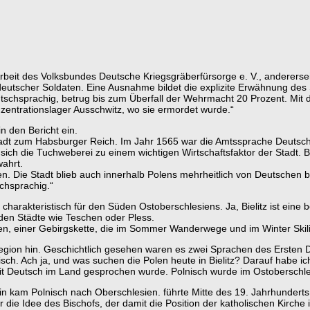
 Arbeit des Volksbundes Deutsche Kriegsgräberfürsorge e. V., anderersei
eutscher Soldaten. Eine Ausnahme bildet die explizite Erwähnung des 
schsprachig, betrug bis zum Überfall der Wehrmacht 20 Prozent. Mit de
nzentrationslager Ausschwitz, wo sie ermordet wurde.“
n den Bericht ein.
 Stadt zum Habsburger Reich. Im Jahr 1565 war die Amtssprache Deutsc
ich die Tuchweberei zu einem wichtigen Wirtschaftsfaktor der Stadt. Bi
wahrt.
en. Die Stadt blieb auch innerhalb Polens mehrheitlich von Deutschen 
chsprachig.“
ht charakteristisch für den Süden Ostoberschlesiens. Ja, Bielitz ist ein
nden Städte wie Teschen oder Pless.
den, einer Gebirgskette, die im Sommer Wanderwege und im Winter Skilif
egion hin. Geschichtlich gesehen waren es zwei Sprachen des Ersten 
isch. Ach ja, und was suchen die Polen heute in Bielitz? Darauf habe 
t Deutsch im Land gesprochen wurde. Polnisch wurde im Ostoberschle
 kam Polnisch nach Oberschlesien. führte Mitte des 19. Jahrhunderts P
 die Idee des Bischofs, der damit die Position der katholischen Kirche