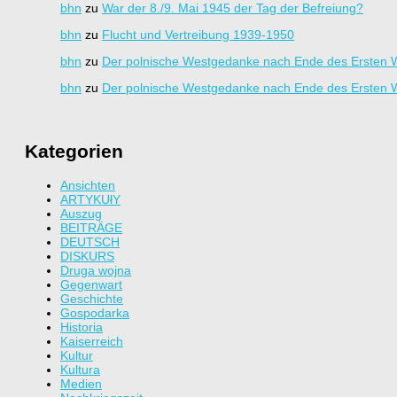
bhn
zu
War der 8./9. Mai 1945 der Tag der Befreiung?
bhn
zu
Flucht und Vertreibung 1939-1950
bhn
zu
Der polnische Westgedanke nach Ende des Ersten W
bhn
zu
Der polnische Westgedanke nach Ende des Ersten W
Kategorien
Ansichten
ARTYKUłY
Auszug
BEITRÄGE
DEUTSCH
DISKURS
Druga wojna
Gegenwart
Geschichte
Gospodarka
Historia
Kaiserreich
Kultur
Kultura
Medien