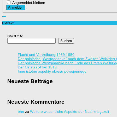
Angemeldet bleiben
Anmelden
Extrakt:
SUCHEN
Suchen
Flucht und Vertreibung 1939-1950
Der polnische „Westgedanke“ nach dem Zweiten Weltkrieg 
Der polnische Westgedanke nach Ende des Ersten Weltkrie
Der Oststaat-Plan 1919
Inne istotne aspekty okresu powojennego
Neueste Beiträge
Neueste Kommentare
bhn
zu
Weitere wesentliche Aspekte der Nachkriegszeit