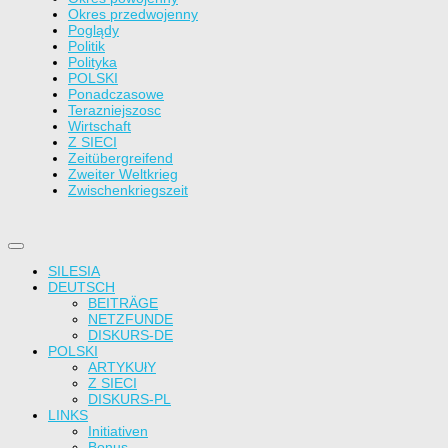
Okres przedwojenny
Poglądy
Politik
Polityka
POLSKI
Ponadczasowe
Terazniejszosc
Wirtschaft
Z SIECI
Zeitübergreifend
Zweiter Weltkrieg
Zwischenkriegszeit
SILESIA
DEUTSCH
BEITRÄGE
NETZFUNDE
DISKURS-DE
POLSKI
ARTYKUłY
Z SIECI
DISKURS-PL
LINKS
Initiativen
Bonus