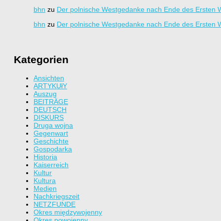
bhn
zu
Der polnische Westgedanke nach Ende des Ersten W
bhn
zu
Der polnische Westgedanke nach Ende des Ersten W
Kategorien
Ansichten
ARTYKUłY
Auszug
BEITRÄGE
DEUTSCH
DISKURS
Druga wojna
Gegenwart
Geschichte
Gospodarka
Historia
Kaiserreich
Kultur
Kultura
Medien
Nachkriegszeit
NETZFUNDE
Okres międzywojenny
Okres powojenny