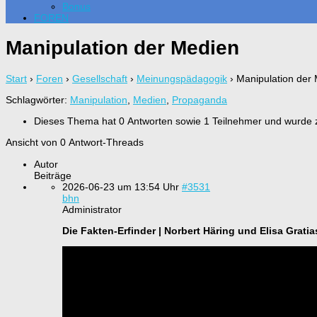
Bonus
FOREN
Manipulation der Medien
Start
›
Foren
›
Gesellschaft
›
Meinungspädagogik
›
Manipulation der
Schlagwörter:
Manipulation
,
Medien
,
Propaganda
Dieses Thema hat 0 Antworten sowie 1 Teilnehmer und wurde 
Ansicht von 0 Antwort-Threads
Autor
Beiträge
2026-06-23 um 13:54 Uhr
#3531
bhn
Administrator
Die Fakten-Erfinder | Norbert Häring und Elisa Gra