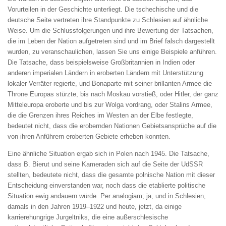
Vorurteilen in der Geschichte unterliegt. Die tschechische und die
deutsche Seite vertreten ihre Standpunkte zu Schlesien auf ähnliche
Weise. Um die Schlussfolgerungen und ihre Bewertung der Tatsachen,
die im Leben der Nation aufgetreten sind und im Brief falsch dargestellt
wurden, zu veranschaulichen, lassen Sie uns einige Beispiele anführen.
Die Tatsache, dass beispielsweise Großbritannien in Indien oder
anderen imperialen Ländern in eroberten Ländern mit Unterstützung
lokaler Verräter regierte, und Bonaparte mit seiner brillanten Armee die
Throne Europas stürzte, bis nach Moskau vorstieß, oder Hitler, der ganz
Mitteleuropa eroberte und bis zur Wolga vordrang, oder Stalins Armee,
die die Grenzen ihres Reiches im Westen an der Elbe festlegte,
bedeutet nicht, dass die erobernden Nationen Gebietsansprüche auf die
von ihren Anführern eroberten Gebiete erheben konnten.
Eine ähnliche Situation ergab sich in Polen nach 1945. Die Tatsache,
dass B. Bierut und seine Kameraden sich auf die Seite der UdSSR
stellten, bedeutete nicht, dass die gesamte polnische Nation mit dieser
Entscheidung einverstanden war, noch dass die etablierte politische
Situation ewig andauern würde. Per analogiam; ja, und in Schlesien,
damals in den Jahren 1919–1922 und heute, jetzt, da einige
karrierehungrige Jurgeltniks, die eine außerschlesische