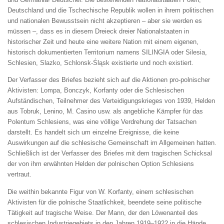
Deutschland und die Tschechische Republik wollen in ihrem politischen
und nationalen Bewusstsein nicht akzeptieren – aber sie werden es
müssen –, dass es in diesem Dreieck dreier Nationalstaaten in
historischer Zeit und heute eine weitere Nation mit einem eigenen,
historisch dokumentierten Territorium namens SILINGIA oder Silesia,
Schlesien, Slazko, Schlonsk-Śląsk existierte und noch existiert.
Der Verfasser des Briefes bezieht sich auf die Aktionen pro-polnischer
Aktivisten: Lompa, Bonczyk, Korfanty oder die Schlesischen
Aufständischen, Teilnehmer des Verteidigungskrieges von 1939, Helden
aus Tobruk, Lenino, M. Casino usw. als angebliche Kämpfer für das
Polentum Schlesiens, was eine völlige Verdrehung der Tatsachen
darstellt. Es handelt sich um einzelne Ereignisse, die keine
Auswirkungen auf die schlesische Gemeinschaft im Allgemeinen hatten.
Schließlich ist der Verfasser des Briefes mit dem tragischen Schicksal
der von ihm erwähnten Helden der polnischen Option Schlesiens
vertraut.
Die weithin bekannte Figur von W. Korfanty, einem schlesischen
Aktivisten für die polnische Staatlichkeit, beendete seine politische
Tätigkeit auf tragische Weise. Der Mann, der den Löwenanteil des
schlesischen Industriegebiets in den Jahren 1919–1922 in die Hände