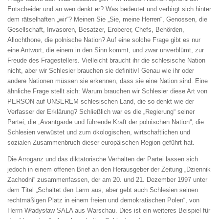
Entscheider und an wen denkt er? Was bedeutet und verbirgt sich hinter
dem rätselhaften „wir“? Meinen Sie „Sie, meine Herren“, Genossen, die
Gesellschaft, Invasoren, Besatzer, Eroberer, Chefs, Behörden,
Allochthone, die polnische Nation? Auf eine solche Frage gibt es nur
eine Antwort, die einem in den Sinn kommt, und zwar unverblümt, zur
Freude des Fragestellers. Vielleicht braucht ihr die schlesische Nation
nicht, aber wir Schlesier brauchen sie definitiv! Genau wie ihr oder
andere Nationen müssen sie erkennen, dass sie eine Nation sind. Eine
ähnliche Frage stellt sich: Warum brauchen wir Schlesier diese Art von
PERSON auf UNSEREM schlesischen Land, die so denkt wie der
Verfasser der Erklärung? Schließlich war es die „Regierung“ seiner
Partei, die „Avantgarde und führende Kraft der polnischen Nation“, die
Schlesien verwüstet und zum ökologischen, wirtschaftlichen und
sozialen Zusammenbruch dieser europäischen Region geführt hat.
Die Arroganz und das diktatorische Verhalten der Partei lassen sich
jedoch in einem offenen Brief an den Herausgeber der Zeitung „Dziennik
Zachodni“ zusammenfassen, der am 20. und 21. Dezember 1997 unter
dem Titel „Schaltet den Lärm aus, aber gebt auch Schlesien seinen
rechtmäßigen Platz in einem freien und demokratischen Polen“, von
Herrn Władysław SALA aus Warschau. Dies ist ein weiteres Beispiel für