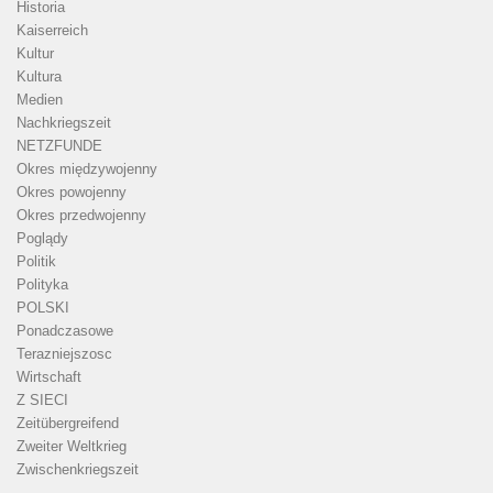
Historia
Kaiserreich
Kultur
Kultura
Medien
Nachkriegszeit
NETZFUNDE
Okres międzywojenny
Okres powojenny
Okres przedwojenny
Poglądy
Politik
Polityka
POLSKI
Ponadczasowe
Terazniejszosc
Wirtschaft
Z SIECI
Zeitübergreifend
Zweiter Weltkrieg
Zwischenkriegszeit