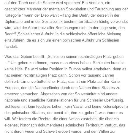
auf den Tisch und die Schere wird sprechen‘ Ein Versuch, ein
geschicktes Manöver der mentalen Spekulation und Täuschung aus der
Kategorie “ wenn der Dieb wählt – fang den Dieb“, der derzeit in der
Diplomatie und in der Sozialpolitik bestimmter Staaten häufig verwendet
wird, wird der Autor trotz aller Bemühungen nicht in der Lage sein, den
Begriff ‚Schlesischer Aufruhr‘ in die schlesische öffentliche Meinung
einzuführen, da es sich um einen polnischen Aufruhr um Schlesien
handelt.
Was das Geben betrifft: „Schlesien seinen rechtmäßigen Platz geben
…“ Um geben zu können, muss man etwas haben. Schlesien braucht
keine Hilfe. Es wird seine Position in Europa selbst erarbeiten, denn es
hat seinen rechtmäßigen Platz darin. Schon vor tausend Jahren
definiert. Ein unveräußerlicher Platz, das ist ein Platz auf der Karte
Europas, den die Nachbarländer durch den Namen ihres Staates zu
ersetzen versuchen. Abgesehen von der Souveränität sind andere
nationale und staatliche Konstellationen für uns Schlesier überflüssig.
Schlesien ist kein feudales Lehen, kein Vasall und keine Kolonialprovinz
des polnischen Staates, der bereit ist, ihm zu „geben“, was immer es
will. Wir fordern die Rechte, die einer Nation zustehen, die über ein
eigenes, historisch dokumentiertes ethnisches Territorium verfügt, das
nicht durch Feuer und Schwert erobert wurde, und den Willen zur