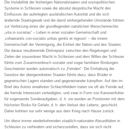
Die Instabilität der bisherigen Nationalstaaten und soziopolitischen
Systeme in Schlesien sowie die absolut despotische Macht des
Einflusses der auferlegten ausländischen Autorität und die sich
ändernde Staatsgewalt und die damit einhergehenden Umstände führten
zur Verletzung eines der grundlegenden natürlichen Menschenrechte:
„vita in societas“ – Leben in einer sozialen Gemeinschaft und
‚cohaerantis con-sociatio unitas gentis et regnum‘ – die innere
Gemeinschaft der Vereinigung, die Einheit der Nation und des Staates.
Die daraus resultierende Diskrepanz zwischen den Regelungen und
Zielen der souveränen Macht in Schlesien und dem Willen der Schlesier
führte zum Zusammenbruch sozialer und sogar familiärer Bindungen.
Geschwister wurden automatisch zu „Feinden“. Die Einhaltung der
Gesetze der übergeordneten Staaten führte dazu, dass Brüder in
gegnerischen Lagern standen und gegeneinander kämpften. Auf den im
Brief des Autors erwähnten Schlachtfeldern traten sie oft als Feinde auf,
die fremde Interessen verteidigten, und zwar in Form von Kanonenfutter
für sogenannte Sonderaufgaben, d. h. sie wurden an Positionen mit dem
höchsten Risiko für Gefahr, d. h. den Verlust des Lebens, geschickt.
Daher kehrten nur sehr wenige aus dem Krieg nach Hause zurück.
Um diese immer wiederkehrenden staatlich-nationalen Absurditäten in
Schlesien zu verhindern und sicherzustellen, dass sie sich nicht