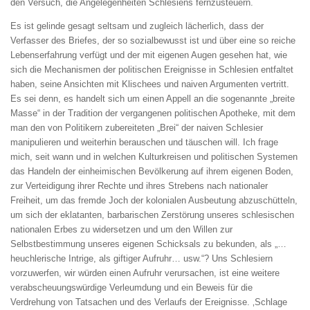
den Versuch, die Angelegenheiten Schlesiens fernzusteuern.
Es ist gelinde gesagt seltsam und zugleich lächerlich, dass der
Verfasser des Briefes, der so sozialbewusst ist und über eine so reiche
Lebenserfahrung verfügt und der mit eigenen Augen gesehen hat, wie
sich die Mechanismen der politischen Ereignisse in Schlesien entfaltet
haben, seine Ansichten mit Klischees und naiven Argumenten vertritt.
Es sei denn, es handelt sich um einen Appell an die sogenannte „breite
Masse“ in der Tradition der vergangenen politischen Apotheke, mit dem
man den von Politikern zubereiteten „Brei“ der naiven Schlesier
manipulieren und weiterhin berauschen und täuschen will. Ich frage
mich, seit wann und in welchen Kulturkreisen und politischen Systemen
das Handeln der einheimischen Bevölkerung auf ihrem eigenen Boden,
zur Verteidigung ihrer Rechte und ihres Strebens nach nationaler
Freiheit, um das fremde Joch der kolonialen Ausbeutung abzuschütteln,
um sich der eklatanten, barbarischen Zerstörung unseres schlesischen
nationalen Erbes zu widersetzen und um den Willen zur
Selbstbestimmung unseres eigenen Schicksals zu bekunden, als „…
heuchlerische Intrige, als giftiger Aufruhr… usw.“? Uns Schlesiern
vorzuwerfen, wir würden einen Aufruhr verursachen, ist eine weitere
verabscheuungswürdige Verleumdung und ein Beweis für die
Verdrehung von Tatsachen und des Verlaufs der Ereignisse. ‚Schlage