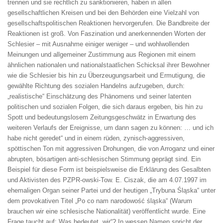
trennen und sie rechtlich zu sanktionieren, haben in allen
gesellschaftlichen Kreisen und bei den Behörden eine Vielzahl von
gesellschaftspolitischen Reaktionen hervorgerufen. Die Bandbreite der
Reaktionen ist groß. Von Faszination und anerkennenden Worten der
Schlesier – mit Ausnahme einiger weniger – und wohlwollenden
Meinungen und allgemeiner Zustimmung aus Regionen mit einem
ähnlichen nationalen und nationalstaatlichen Schicksal ihrer Bewohner
wie die Schlesier bis hin zu Überzeugungsarbeit und Ermutigung, die
gewählte Richtung des sozialen Handelns aufzugeben, durch:
„realistische“ Einschätzung des Phänomens und seiner latenten
politischen und sozialen Folgen, die sich daraus ergeben, bis hin zu
Spott und bedeutungslosem Zeitungsgeschwätz in Erwartung des
weiteren Verlaufs der Ereignisse, um dann sagen zu können: … und ich
habe nicht geredet“ und in einem rüden, zynisch-aggressiven,
spöttischen Ton mit aggressiven Drohungen, die von Arroganz und einer
abrupten, bösartigen anti-schlesischen Stimmung geprägt sind. Ein
Beispiel für diese Form ist beispielsweise die Erklärung des Gesalbten
und Aktivisten des PZPR-owski-Tow. E. Ciszak, die am 4.07.1997 im
ehemaligen Organ seiner Partei und der heutigen „Trybuna Śląska“ unter
dem provokativen Titel „Po co nam narodowość śląska“ (Warum
brauchen wir eine schlesische Nationalität) veröffentlicht wurde. Eine
Frage taucht auf: Was bedeutet „wir“? In wessen Namen spricht der