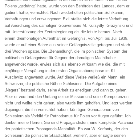
Polens „gedrängt“ hatte, wurde von den Behörden des Landes, dem er
gedient hatte, vernichtet. Nach wiederholten politischen Schikanen,
Verhaftungen und erzwungenem Exil stellte sich die letzte Verhaftung
auf Anordnung des damaligen Gouverneurs M. Kurzydly=Grażyński und
mit Unterstützung der Zentralregierung als die letzte heraus. Nach
einem dreimonatigen Aufenthalt im Gefängnis, von April bis Juli 1939,
wurde er auf einer Bahre aus seiner Gefängniszelle getragen und starb
drei Wochen später. Die „Behandlung“, die im polnischen System der
politischen Gefängnisse für Gegner der damaligen Machthaber
angewendet wurde, erwies sich als ebenso wirksam wie die, die mit
einjähriger Verspätung in der ersten Organisationsphase im KL
Auschwitz angewandt wurde. Auf diese Weise verließ ein Mann, ein
Schwarzer, die politische Bühne Schlesiens. Die Aufgabe eines
„Negers“ bestand darin, seine Arbeit zu erledigen und dann zu gehen.
Aber er verstand den Umfang seiner Mission und seine Kompetenzen
nicht und wollte nicht gehen, also wurde ihm geholfen. Und jetzt werden
diejenigen, die ihn vernichtet haben, künftigen Generationen von
Schlesiern als Vorbild für Patriotismus für Polen vor Augen geführt. Ich
denke, meine Herren, Sie sind Propagandisten, eine komplette Paranoia
der patriotischen Propaganda-Mentalität. Es war W. Korfanty, der den
Schlesiern die polnische Staatlichkeit „verlieh“, aber er sagte seinen