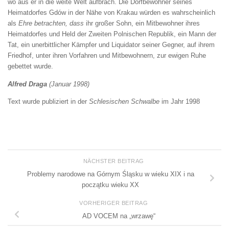
wo aus er in die weite Welt aufbrach. Die Dorfbewohner seines
Heimatdorfes Gdów in der Nähe von Krakau würden es wahrscheinlich
als
Ehre betrachten, dass
ihr großer Sohn, ein Mitbewohner ihres
Heimatdorfes und Held der Zweiten Polnischen Republik, ein Mann der
Tat, ein unerbittlicher Kämpfer und Liquidator seiner Gegner, auf ihrem
Friedhof, unter ihren Vorfahren und Mitbewohnern, zur ewigen Ruhe
gebettet wurde.
Alfred Draga
(Januar 1998)
Text wurde publiziert in der
Schlesischen Schwalbe
im Jahr 1998
NÄCHSTER BEITRAG
Problemy narodowe na Górnym Śląsku w wieku XIX i na
początku wieku XX
VORHERIGER BEITRAG
AD VOCEM na „wrzawę“