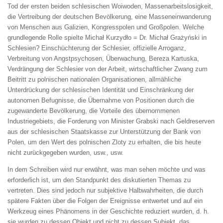
Tod der ersten beiden schlesischen Woiwoden, Massenarbeitslosigkeit,
die Vertreibung der deutschen Bevölkerung, eine Masseneinwanderung
von Menschen aus Galizien, Kongresspolen und Großpolen. Welche
grundlegende Rolle spielte Michał Kurzydło = Dr. Michał Grażyński in
Schlesien? Einschüchterung der Schlesier, offizielle Arroganz,
Verbreitung von Angstpsychosen, Überwachung, Bereza Kartuska,
Verdrängung der Schlesier von der Arbeit, wirtschaftlicher Zwang zum
Beitritt zu polnischen nationalen Organisationen, allmähliche
Unterdrückung der schlesischen Identität und Einschränkung der
autonomen Befugnisse, die Übernahme von Positionen durch die
zugewanderte Bevölkerung, die Vorteile des übernommenen
Industriegebiets, die Forderung von Minister Grabski nach Geldreserven
aus der schlesischen Staatskasse zur Unterstützung der Bank von
Polen, um den Wert des polnischen Zloty zu erhalten, die bis heute
nicht zurückgegeben wurden, usw., usw.
In dem Schreiben wird nur erwähnt, was man sehen möchte und was
erforderlich ist, um den Standpunkt des diskutierten Themas zu
vertreten. Dies sind jedoch nur subjektive Halbwahrheiten, die durch
spätere Fakten über die Folgen der Ereignisse entwertet und auf ein
Werkzeug eines Phänomens in der Geschichte reduziert wurden, d. h.
sie wurden zu dessen Objekt und nicht zu dessen Subjekt, das