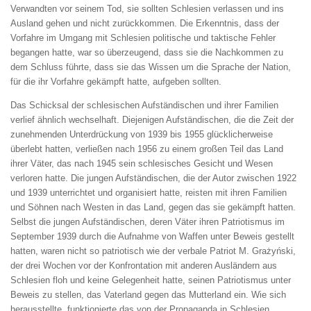
Verwandten vor seinem Tod, sie sollten Schlesien verlassen und ins
Ausland gehen und nicht zurückkommen. Die Erkenntnis, dass der
Vorfahre im Umgang mit Schlesien politische und taktische Fehler
begangen hatte, war so überzeugend, dass sie die Nachkommen zu
dem Schluss führte, dass sie das Wissen um die Sprache der Nation,
für die ihr Vorfahre gekämpft hatte, aufgeben sollten.
Das Schicksal der schlesischen Aufständischen und ihrer Familien
verlief ähnlich wechselhaft. Diejenigen Aufständischen, die die Zeit der
zunehmenden Unterdrückung von 1939 bis 1955 glücklicherweise
überlebt hatten, verließen nach 1956 zu einem großen Teil das Land
ihrer Väter, das nach 1945 sein schlesisches Gesicht und Wesen
verloren hatte. Die jungen Aufständischen, die der Autor zwischen 1922
und 1939 unterrichtet und organisiert hatte, reisten mit ihren Familien
und Söhnen nach Westen in das Land, gegen das sie gekämpft hatten.
Selbst die jungen Aufständischen, deren Väter ihren Patriotismus im
September 1939 durch die Aufnahme von Waffen unter Beweis gestellt
hatten, waren nicht so patriotisch wie der verbale Patriot M. Grażyński,
der drei Wochen vor der Konfrontation mit anderen Ausländern aus
Schlesien floh und keine Gelegenheit hatte, seinen Patriotismus unter
Beweis zu stellen, das Vaterland gegen das Mutterland ein. Wie sich
herausstellte, funktionierte das von der Propaganda in Schlesien