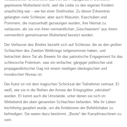
gepriesene Mutterland nicht, weil die Liebe zu den eigenen Kindern
unaufrichtig war – wie bei einer Stiefmutter. Zu dieser Erkenntnis
gelangten viele Schlesier, aber auch Masuren, Kaschuben und
Pommern, die massenhaft gezwungen wurden, ihre Heimat zu
verlassen, als sie von ihren vermeintlichen „Geschwistern“ aus ihrem
vermeintlich gemeinsamen Mutterland besetzt wurden.
Der Verfasser des Briefes bezieht sich auf Schlesier, die an den großen
Schlachten des Zweiten Weltkriegs teilgenommen haben, und
betrachtet diese Tat als Beweis für das patriotische Engagement für das
schlesische Polentum, was ein einfacher, gängiger politischer und
propagandistischer Gag mit einem niedrigen ideologischen und
moralischen Niveau ist.
Der Autor ist mit dem tragischen Schicksal der Teilnehmer vertraut. Er
weiß, wie sie in die Reihen der Armee der Kriegsgötter „rekrutiert“
wurden. Er kennt auch die Umstände, unter denen sie sich im
Wirbelwind der oben genannten Schlachten befanden. Wie ihr Leben
leichtfertig geopfert wurde, um die Ambitionen der Befehlshaber zu
befriedigen. Sie waren dazu bestimmt, „Beute“ der Kampfmaschinen zu
sein.