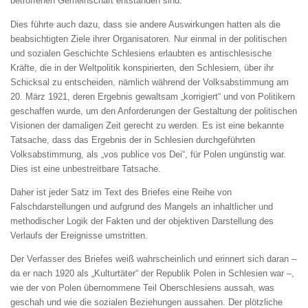
betroffenen Gemeinschaft entstanden sind.
Dies führte auch dazu, dass sie andere Auswirkungen hatten als die
beabsichtigten Ziele ihrer Organisatoren. Nur einmal in der politischen
und sozialen Geschichte Schlesiens erlaubten es antischlesische
Kräfte, die in der Weltpolitik konspirierten, den Schlesiern, über ihr
Schicksal zu entscheiden, nämlich während der Volksabstimmung am
20. März 1921, deren Ergebnis gewaltsam „korrigiert“ und von Politikern
geschaffen wurde, um den Anforderungen der Gestaltung der politischen
Visionen der damaligen Zeit gerecht zu werden. Es ist eine bekannte
Tatsache, dass das Ergebnis der in Schlesien durchgeführten
Volksabstimmung, als „vos publice vos Dei“, für Polen ungünstig war.
Dies ist eine unbestreitbare Tatsache.
Daher ist jeder Satz im Text des Briefes eine Reihe von
Falschdarstellungen und aufgrund des Mangels an inhaltlicher und
methodischer Logik der Fakten und der objektiven Darstellung des
Verlaufs der Ereignisse umstritten.
Der Verfasser des Briefes weiß wahrscheinlich und erinnert sich daran –
da er nach 1920 als „Kulturtäter“ der Republik Polen in Schlesien war –,
wie der von Polen übernommene Teil Oberschlesiens aussah, was
geschah und wie die sozialen Beziehungen aussahen. Der plötzliche