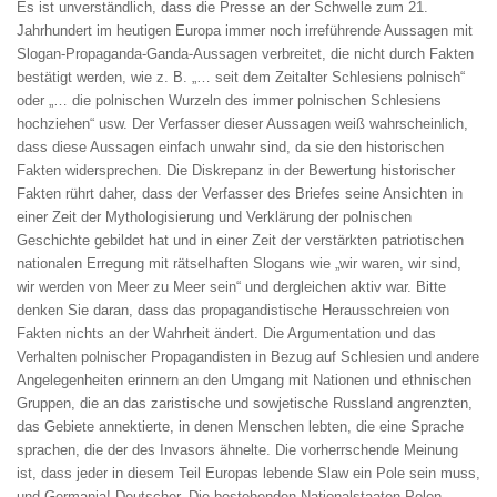
Es ist unverständlich, dass die Presse an der Schwelle zum 21.
Jahrhundert im heutigen Europa immer noch irreführende Aussagen mit
Slogan-Propaganda-Ganda-Aussagen verbreitet, die nicht durch Fakten
bestätigt werden, wie z. B. „… seit dem Zeitalter Schlesiens polnisch“
oder „… die polnischen Wurzeln des immer polnischen Schlesiens
hochziehen“ usw. Der Verfasser dieser Aussagen weiß wahrscheinlich,
dass diese Aussagen einfach unwahr sind, da sie den historischen
Fakten widersprechen. Die Diskrepanz in der Bewertung historischer
Fakten rührt daher, dass der Verfasser des Briefes seine Ansichten in
einer Zeit der Mythologisierung und Verklärung der polnischen
Geschichte gebildet hat und in einer Zeit der verstärkten patriotischen
nationalen Erregung mit rätselhaften Slogans wie „wir waren, wir sind,
wir werden von Meer zu Meer sein“ und dergleichen aktiv war. Bitte
denken Sie daran, dass das propagandistische Herausschreien von
Fakten nichts an der Wahrheit ändert. Die Argumentation und das
Verhalten polnischer Propagandisten in Bezug auf Schlesien und andere
Angelegenheiten erinnern an den Umgang mit Nationen und ethnischen
Gruppen, die an das zaristische und sowjetische Russland angrenzten,
das Gebiete annektierte, in denen Menschen lebten, die eine Sprache
sprachen, die der des Invasors ähnelte. Die vorherrschende Meinung
ist, dass jeder in diesem Teil Europas lebende Slaw ein Pole sein muss,
und Germania! Deutscher. Die bestehenden Nationalstaaten Polen,