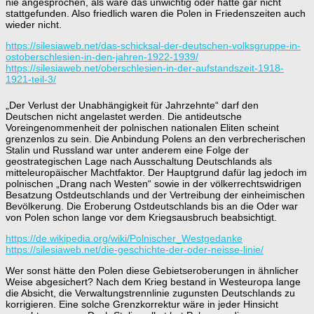
nie angesprochen, als wäre das unwichtig oder hätte gar nicht
stattgefunden. Also friedlich waren die Polen in Friedenszeiten auch
wieder nicht.
https://silesiaweb.net/das-schicksal-der-deutschen-volksgruppe-in-
ostoberschlesien-in-den-jahren-1922-1939/
https://silesiaweb.net/oberschlesien-in-der-aufstandszeit-1918-
:
1921-teil-3/
Perspektiven
des
„Der Verlust der Unabhängigkeit für Jahrzehnte“ darf den
deutsch-
Deutschen nicht angelastet werden. Die antideutsche
polnischen
Voreingenommenheit der polnischen nationalen Eliten scheint
Neuanfangs
grenzenlos zu sein. Die Anbindung Polens an den verbrecherischen
Stalin und Russland war unter anderem eine Folge der
geostrategischen Lage nach Ausschaltung Deutschlands als
mitteleuropäischer Machtfaktor. Der Hauptgrund dafür lag jedoch im
polnischen „Drang nach Westen“ sowie in der völkerrechtswidrigen
Besatzung Ostdeutschlands und der Vertreibung der einheimischen
Bevölkerung. Die Eroberung Ostdeutschlands bis an die Oder war
von Polen schon lange vor dem Kriegsausbruch beabsichtigt.
https://de.wikipedia.org/wiki/Polnischer_Westgedanke
https://silesiaweb.net/die-geschichte-der-oder-neisse-linie/
Wer sonst hätte den Polen diese Gebietseroberungen in ähnlicher
Weise abgesichert? Nach dem Krieg bestand in Westeuropa lange
die Absicht, die Verwaltungstrennlinie zugunsten Deutschlands zu
korrigieren. Eine solche Grenzkorrektur wäre in jeder Hinsicht