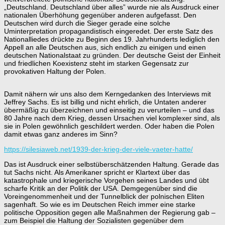
„Deutschland. Deutschland über alles” wurde nie als Ausdruck einer
nationalen Überhöhung gegenüber anderen aufgefasst. Den
Deutschen wird durch die Sieger gerade eine solche
Uminterpretation propagandistisch eingeredet. Der erste Satz des
Nationalliedes drückte zu Beginn des 19. Jahrhunderts lediglich den
Appell an alle Deutschen aus, sich endlich zu einigen und einen
deutschen Nationalstaat zu gründen. Der deutsche Geist der Einheit
und friedlichen Koexistenz steht im starken Gegensatz zur
provokativen Haltung der Polen.
Damit nähern wir uns also dem Kerngedanken des Interviews mit
Jeffrey Sachs. Es ist billig und nicht ehrlich, die Untaten anderer
übermäßig zu überzeichnen und einseitig zu verurteilen – und das
80 Jahre nach dem Krieg, dessen Ursachen viel komplexer sind, als
sie in Polen gewöhnlich geschildert werden. Oder haben die Polen
damit etwas ganz anderes im Sinn?
https://silesiaweb.net/1939-der-krieg-der-viele-vaeter-hatte/
Das ist Ausdruck einer selbstüberschätzenden Haltung. Gerade das
tut Sachs nicht. Als Amerikaner spricht er Klartext über das
katastrophale und kriegerische Vorgehen seines Landes und übt
scharfe Kritik an der Politik der USA. Demgegenüber sind die
Voreingenommenheit und der Tunnelblick der polnischen Eliten
sagenhaft. So wie es im Deutschen Reich immer eine starke
politische Opposition gegen alle Maßnahmen der Regierung gab –
zum Beispiel die Haltung der Sozialisten gegenüber dem