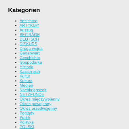
Kategorien
Ansichten
ARTYKUłY
Auszug
BEITRÄGE
DEUTSCH
DISKURS
Druga wojna
Gegenwart
Geschichte
Gospodarka
Historia
Kaiserreich
Kultur
Kultura
Medien
Nachkriegszeit
NETZFUNDE
Okres międzywojenny
Okres powojenny
Okres przedwojenny
Poglądy
Politik
Polityka
POLSKI