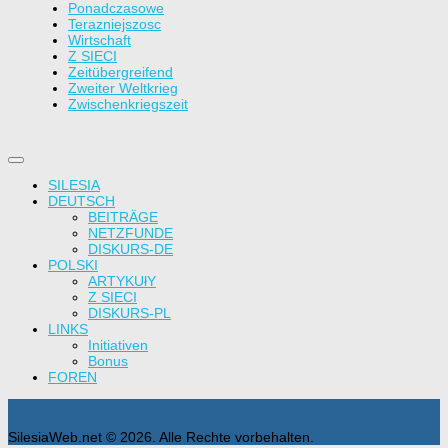
Ponadczasowe
Terazniejszosc
Wirtschaft
Z SIECI
Zeitübergreifend
Zweiter Weltkrieg
Zwischenkriegszeit
SILESIA
DEUTSCH
BEITRÄGE
NETZFUNDE
DISKURS-DE
POLSKI
ARTYKUłY
Z SIECI
DISKURS-PL
LINKS
Initiativen
Bonus
FOREN
SilesiaWeb.net © 2026. Alle Rechte vorbehalten.