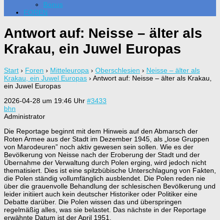
Bonus
FOREN
Antwort auf: Neisse – älter als
Krakau, ein Juwel Europas
Start
›
Foren
›
Mitteleuropa
›
Oberschlesien
›
Neisse – älter als
Krakau, ein Juwel Europas
›
Antwort auf: Neisse – älter als Krakau,
ein Juwel Europas
2026-04-28 um 19:46 Uhr
#3433
bhn
Administrator
Die Reportage beginnt mit dem Hinweis auf den Abmarsch der
Roten Armee aus der Stadt im Dezember 1945, als „lose Gruppen
von Marodeuren” noch aktiv gewesen sein sollen. Wie es der
Bevölkerung von Neisse nach der Eroberung der Stadt und der
Übernahme der Verwaltung durch Polen erging, wird jedoch nicht
thematisiert. Dies ist eine spitzbübische Unterschlagung von Fakten,
die Polen ständig vollumfänglich ausblendet. Die Polen reden nie
über die grauenvolle Behandlung der schlesischen Bevölkerung und
leider initiiert auch kein deutscher Historiker oder Politiker eine
Debatte darüber. Die Polen wissen das und überspringen
regelmäßig alles, was sie belastet. Das nächste in der Reportage
erwähnte Datum ist der April 1951.