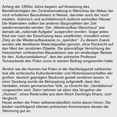
Anfang der 1950er Jahre begann auf Anweisung des
Bevollmächtigten der Zentralverwaltung in Warschau der Abbau der
noch erhaltenen Bausubstanz in Neisse, darunter auch der noch
intakten, historisch und architektonisch äußerst wertvollen Häuser.
Die Materialien sollten bei anderen Bauprojekten der Zeit
wiederverwendet werden. Der „Wiederaufbau Warschaus” war
damals als „nationale Aufgabe” ausgerufen worden. Sogar jedes
Kind war nach der Einschulung dazu verpflichtet, monatlich einen
Zloty an die Wiederaufbaukasse zu „spenden“. Zu diesem Zweck
wurden alle denkbaren Materialquellen genutzt, ohne Rücksicht auf
den Wert der zerstörten Objekte. Die planmäßige Vernichtung der
historischen schlesischen Bausubstanz war ein eindeutiger Beweis
für den „Kulturvandalismus”, den der polnische Professor
Tomaszewski den Polen zuvor in seinem Beitrag vorgeworfen hatte.
Ähnlich wie die Hunnen hat Polen in der Nachkriegszeit zahlreiche,
fast alle schlesische Kulturdenkmäler und Hinterlassenschaften der
großen, deutsch geprägten Baukunst gezielt zerstören lassen. In
einer Sendung wurde die Behauptung aufgestellt, dass den
Vandalen, einem germanischen Volk, zu Unrecht der „Vandalismus”
vorgeworfen wird. Dann nehmen wir eben das Vorgehen der
„Hunnen”, eines Reitervolks aus dem Reich Dschingis Khans, zum
Vergleich.
Heute wollen die Polen selbstverständlich nichts davon hören. Die
beiden nachfolgend zitierten polnischen Kommentare deuten die
Stimmung gut an.