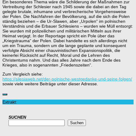
Ein besonderes Thema wäre die Schilderung der Maßnahmen zur
Vertreibung der Schlesier nach 1945 sowie die dabei an den Tag
gelegte brutale, inhumane und verbrecherische Vorgehensweise
der Polen. Die Nachfahren der Bevölkerung, auf die sich die Polen
ständig beziehen – die Ur-Slawen, aber „Urpolen“ im polnischen
Verständnis und die Erbauer Schlesiens – wurden wie Müll entsorgt:
Sie wurden mit polizeilichen und militärischen Mitteln aus ihrer
Heimat verjagt. In der Reportage spricht ein Pole über das
„Kriegstrauma“ der Polen. Dabei handelte es sich allerdings nicht
um ein Trauma, sondern um die lange geplante und konsequent
verfolgte Absicht einer chauvinistischen Expansionspolitik, die
keinerlei Rücksicht auf Recht, Moral und die Lehren des
Christentums nahm. Und das alles Jahre nach dem Ende des
Krieges, also in sogenannten „Friedenszeiten“.
Zum Vergleich siehe:
https://silesiaweb.net/der-polnische-westgedanke-und-seine-folgen/
sowie viele weitere Beiträge unter dieser Adresse.
Extrakt:
SUCHEN
Suchen